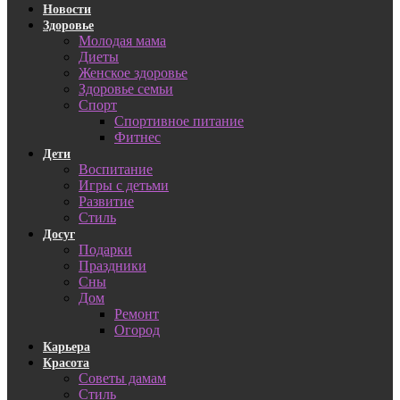
Новости
Здоровье
Молодая мама
Диеты
Женское здоровье
Здоровье семьи
Спорт
Спортивное питание
Фитнес
Дети
Воспитание
Игры с детьми
Развитие
Стиль
Досуг
Подарки
Праздники
Сны
Дом
Ремонт
Огород
Карьера
Красота
Советы дамам
Стиль