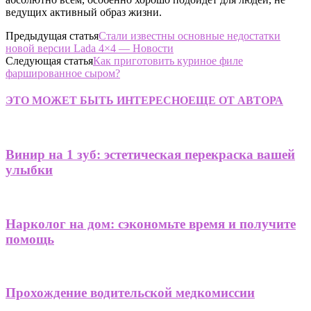
ведущих активный образ жизни.
Предыдущая статья
Стали известны основные недостатки
новой версии Lada 4×4 — Новости
Следующая статья
Как приготовить куриное филе
фаршированное сыром?
ЭТО МОЖЕТ БЫТЬ ИНТЕРЕСНО
ЕЩЕ ОТ АВТОРА
Винир на 1 зуб: эстетическая перекраска вашей
улыбки
Нарколог на дом: сэкономьте время и получите
помощь
Прохождение водительской медкомиссии