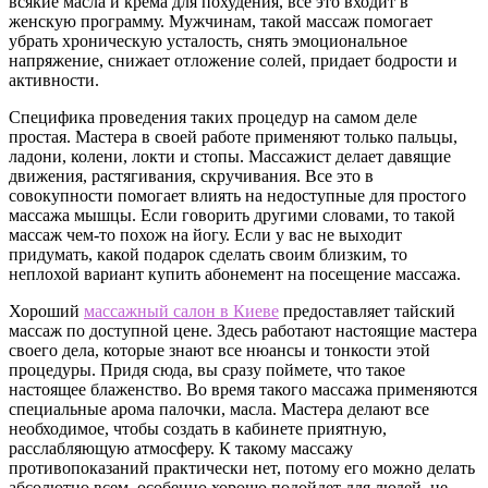
всякие масла и крема для похудения, все это входит в
женскую программу. Мужчинам, такой массаж помогает
убрать хроническую усталость, снять эмоциональное
напряжение, снижает отложение солей, придает бодрости и
активности.
Специфика проведения таких процедур на самом деле
простая. Мастера в своей работе применяют только пальцы,
ладони, колени, локти и стопы. Массажист делает давящие
движения, растягивания, скручивания. Все это в
совокупности помогает влиять на недоступные для простого
массажа мышцы. Если говорить другими словами, то такой
массаж чем-то похож на йогу. Если у вас не выходит
придумать, какой подарок сделать своим близким, то
неплохой вариант купить абонемент на посещение массажа.
Хороший
массажный салон в Киеве
предоставляет тайский
массаж по доступной цене. Здесь работают настоящие мастера
своего дела, которые знают все нюансы и тонкости этой
процедуры. Придя сюда, вы сразу поймете, что такое
настоящее блаженство. Во время такого массажа применяются
специальные арома палочки, масла. Мастера делают все
необходимое, чтобы создать в кабинете приятную,
расслабляющую атмосферу. К такому массажу
противопоказаний практически нет, потому его можно делать
абсолютно всем, особенно хорошо подойдет для людей, не