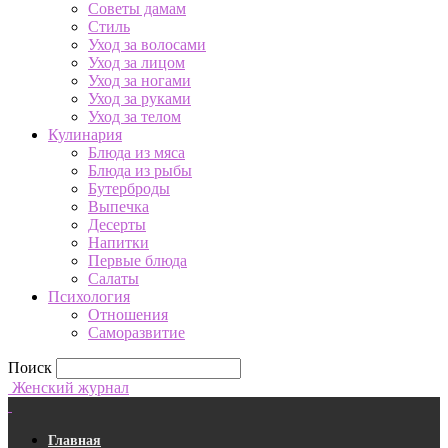
Советы дамам
Стиль
Уход за волосами
Уход за лицом
Уход за ногами
Уход за руками
Уход за телом
Кулинария
Блюда из мяса
Блюда из рыбы
Бутерброды
Выпечка
Десерты
Напитки
Первые блюда
Салаты
Психология
Отношения
Саморазвитие
Поиск
Женский журнал
Главная