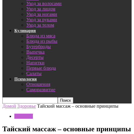
Уход за волосами
Уход за лицом
Уход за ногами
Уход за руками
Уход за телом
Кулинария
Блюда из мяса
Блюда из рыбы
Бутерброды
Выпечка
Десерты
Напитки
Первые блюда
Салаты
Психология
Отношения
Саморазвитие
Домой
Здоровье
Тайский массаж – основные принципы
Здоровье
Тайский массаж – основные принципы