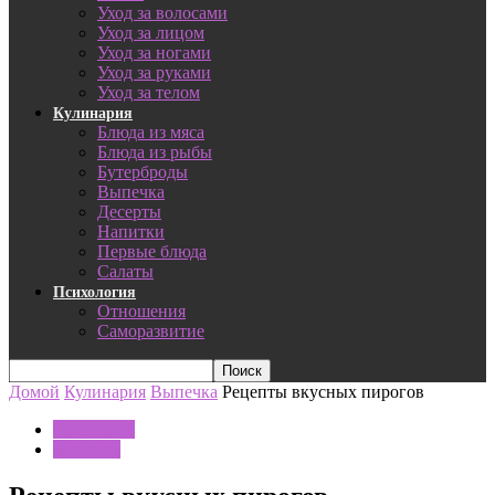
Уход за волосами
Уход за лицом
Уход за ногами
Уход за руками
Уход за телом
Кулинария
Блюда из мяса
Блюда из рыбы
Бутерброды
Выпечка
Десерты
Напитки
Первые блюда
Салаты
Психология
Отношения
Саморазвитие
Домой
Кулинария
Выпечка
Рецепты вкусных пирогов
Кулинария
Выпечка