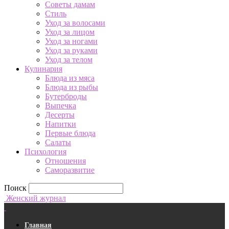
Советы дамам
Стиль
Уход за волосами
Уход за лицом
Уход за ногами
Уход за руками
Уход за телом
Кулинария
Блюда из мяса
Блюда из рыбы
Бутерброды
Выпечка
Десерты
Напитки
Первые блюда
Салаты
Психология
Отношения
Саморазвитие
Поиск
Женский журнал
Главная