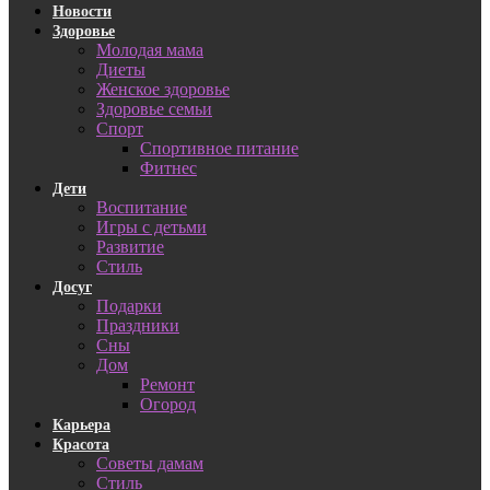
Новости
Здоровье
Молодая мама
Диеты
Женское здоровье
Здоровье семьи
Спорт
Спортивное питание
Фитнес
Дети
Воспитание
Игры с детьми
Развитие
Стиль
Досуг
Подарки
Праздники
Сны
Дом
Ремонт
Огород
Карьера
Красота
Советы дамам
Стиль