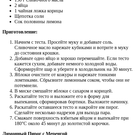
2 яйца
1 чайная ложка корицы
Щепотка соли
Сок половины лимона
Приготовление:
Начнем с теста. Просейте муку и добавьте соль.
Сливочное масло нарежьте кубиками и вотрите в муку
до состояния крошки.
Добавьте одно яйцо и хорошо перемешайте. Если тесто
кажется сухим, добавьте немного холодной воды.
Сформируйте шар и уберите в холодильник на 30 минут.
Яблоки очистите от кожуры и нарежьте тонкими
ломтиками. Сбрызните лимонным соком, чтобы они не
потемнели.
В миске смешайте яблоки с сахаром и корицей.
Раскатайте тесто и выложите его в форму для
выпекания, сформировав бортики. Выложите начинку.
Раскатайте оставшееся тесто и накройте им пирог.
Сделайте несколько надрезов для выхода пара.
Смажьте поверхность взбитым яйцом и выпекайте при
180°C около 45 минут до золотистой корочки.
Лимонный Пирог с Меренгой