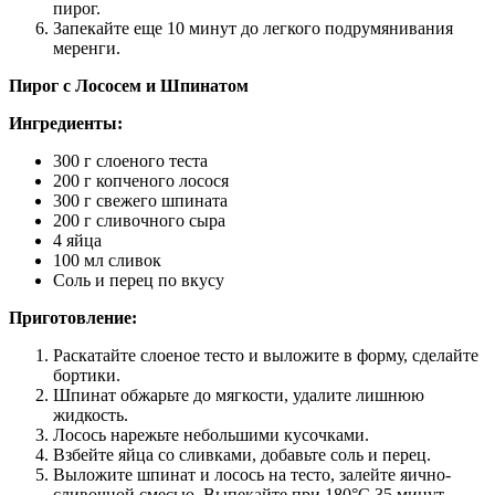
пирог.
Запекайте еще 10 минут до легкого подрумянивания
меренги.
Пирог с Лососем и Шпинатом
Ингредиенты:
300 г слоеного теста
200 г копченого лосося
300 г свежего шпината
200 г сливочного сыра
4 яйца
100 мл сливок
Соль и перец по вкусу
Приготовление:
Раскатайте слоеное тесто и выложите в форму, сделайте
бортики.
Шпинат обжарьте до мягкости, удалите лишнюю
жидкость.
Лосось нарежьте небольшими кусочками.
Взбейте яйца со сливками, добавьте соль и перец.
Выложите шпинат и лосось на тесто, залейте яично-
сливочной смесью. Выпекайте при 180°C 35 минут.