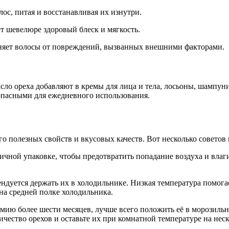
лос, питая и восстанавливая их изнутри.
ёт шевелюре здоровый блеск и мягкость.
аняет волосы от повреждений, вызванных внешними факторами.
сло ореха добавляют в кремы для лица и тела, лосьоны, шампун
опасными для ежедневного использования.
о полезных свойств и вкусовых качеств. Вот несколько советов
ичной упаковке, чтобы предотвратить попадание воздуха и вла
ндуется держать их в холодильнике. Низкая температура помога
на средней полке холодильника.
мию более шести месяцев, лучше всего положить её в морозильну
чество орехов и оставьте их при комнатной температуре на неск