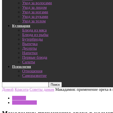
Уход за волосами
Уход за лицом
Уход за ногами
Уход за руками
Уход за телом
Кулинария
Блюда из мяса
Блюда из рыбы
Бутерброды
Выпечка
Десерты
Напитки
Первые блюда
Салаты
Психология
Отношения
Саморазвитие
Домой
Красота
Советы дамам
Макадамия: применение ореха в 
Красота
Советы дамам