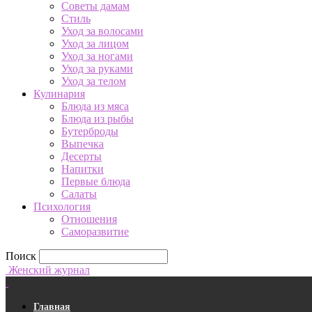
Советы дамам
Стиль
Уход за волосами
Уход за лицом
Уход за ногами
Уход за руками
Уход за телом
Кулинария
Блюда из мяса
Блюда из рыбы
Бутерброды
Выпечка
Десерты
Напитки
Первые блюда
Салаты
Психология
Отношения
Саморазвитие
Поиск
Женский журнал
Главная