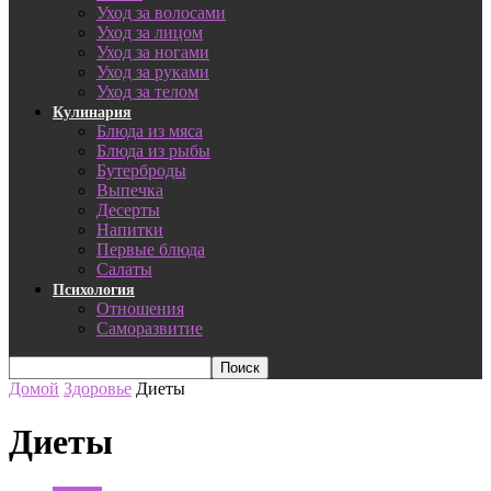
Уход за волосами
Уход за лицом
Уход за ногами
Уход за руками
Уход за телом
Кулинария
Блюда из мяса
Блюда из рыбы
Бутерброды
Выпечка
Десерты
Напитки
Первые блюда
Салаты
Психология
Отношения
Саморазвитие
Домой
Здоровье
Диеты
Диеты