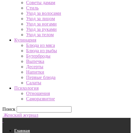
Советы дамам
Стиль
Уход за волосами
Уход за лицом
Уход за ногами
Уход за руками
Уход за телом
Кулинария
Блюда из мяса
Блюда из рыбы
Бутерброды
Выпечка
Десерты
Напитки
Первые блюда
Салаты
Психология
Отношения
Саморазвитие
Поиск
Женский журнал
Главная