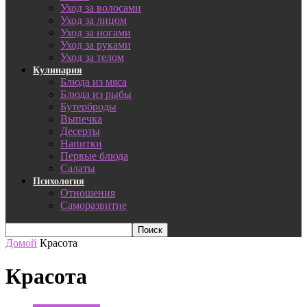
Уход за волосами
Уход за лицом
Уход за ногами
Уход за руками
Уход за телом
Кулинария
Блюда из мяса
Блюда из рыбы
Бутерброды
Выпечка
Десерты
Напитки
Первые блюда
Салаты
Психология
Отношения
Саморазвитие
Домой
Красота
Красота