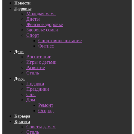
Новости
Здоровье
Молодая мама
Диеты
Женское здоровье
Здоровье семьи
Спорт
Спортивное питание
Фитнес
Дети
Воспитание
Игры с детьми
Развитие
Стиль
Досуг
Подарки
Праздники
Сны
Дом
Ремонт
Огород
Карьера
Красота
Советы дамам
Стиль