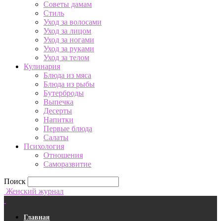
Советы дамам
Стиль
Уход за волосами
Уход за лицом
Уход за ногами
Уход за руками
Уход за телом
Кулинария
Блюда из мяса
Блюда из рыбы
Бутерброды
Выпечка
Десерты
Напитки
Первые блюда
Салаты
Психология
Отношения
Саморазвитие
Поиск
Женский журнал
Главная