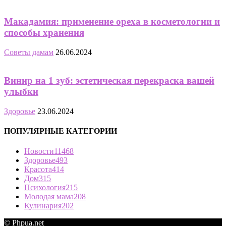
Макадамия: применение ореха в косметологии и
способы хранения
Советы дамам
26.06.2024
Винир на 1 зуб: эстетическая перекраска вашей
улыбки
Здоровье
23.06.2024
ПОПУЛЯРНЫЕ КАТЕГОРИИ
Новости
11468
Здоровье
493
Красота
414
Дом
315
Психология
215
Молодая мама
208
Кулинария
202
© Phpua.net