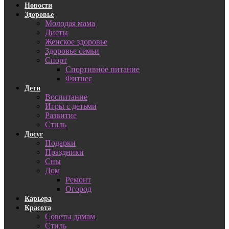
Новости
Здоровье
Молодая мама
Диеты
Женское здоровье
Здоровье семьи
Спорт
Спортивное питание
Фитнес
Дети
Воспитание
Игры с детьми
Развитие
Стиль
Досуг
Подарки
Праздники
Сны
Дом
Ремонт
Огород
Карьера
Красота
Советы дамам
Стиль