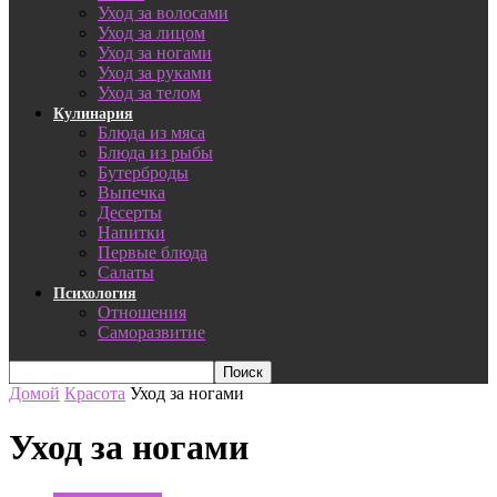
Уход за волосами
Уход за лицом
Уход за ногами
Уход за руками
Уход за телом
Кулинария
Блюда из мяса
Блюда из рыбы
Бутерброды
Выпечка
Десерты
Напитки
Первые блюда
Салаты
Психология
Отношения
Саморазвитие
Домой
Красота
Уход за ногами
Уход за ногами