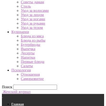
Советы дамам
Стиль
Уход за волосами
Уход за лицом
Уход за ногами
Уход за руками
Уход за телом
Кулинария
Блюда из мяса
Блюда из рыбы
Бутерброды
Выпечка
Десерты
Напитки
Первые блюда
Салаты
Психология
Отношения
Саморазвитие
Поиск
Женский журнал
Главная