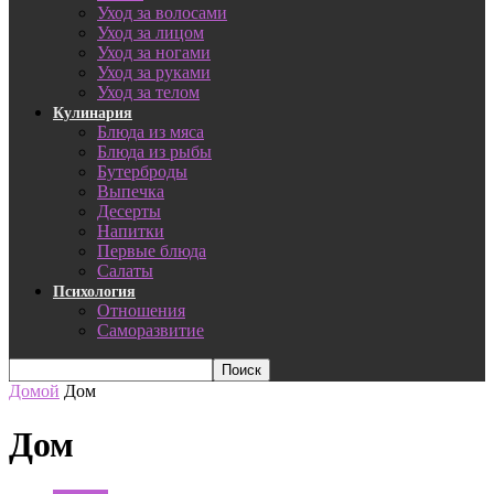
Уход за волосами
Уход за лицом
Уход за ногами
Уход за руками
Уход за телом
Кулинария
Блюда из мяса
Блюда из рыбы
Бутерброды
Выпечка
Десерты
Напитки
Первые блюда
Салаты
Психология
Отношения
Саморазвитие
Домой
Дом
Дом