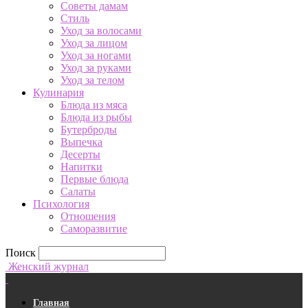
Советы дамам
Стиль
Уход за волосами
Уход за лицом
Уход за ногами
Уход за руками
Уход за телом
Кулинария
Блюда из мяса
Блюда из рыбы
Бутерброды
Выпечка
Десерты
Напитки
Первые блюда
Салаты
Психология
Отношения
Саморазвитие
Поиск
Женский журнал
Главная