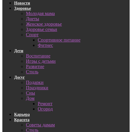
Новости
Здоровье
Молодая мама
Диеты
Женское здоровье
Здоровье семьи
Спорт
Спортивное питание
Фитнес
Дети
Воспитание
Игры с детьми
Развитие
Стиль
Досуг
Подарки
Праздники
Сны
Дом
Ремонт
Огород
Карьера
Красота
Советы дамам
Стиль