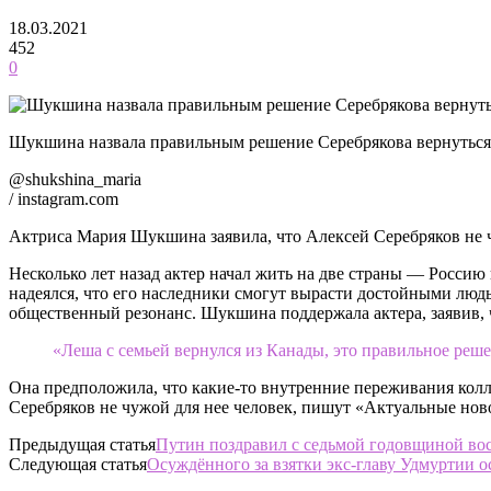
18.03.2021
452
0
Шукшина назвала правильным решение Серебрякова вернуться
@shukshina_maria
/ instagram.com
Актриса Мария Шукшина заявила, что Алексей Серебряков не ч
Несколько лет назад актер начал жить на две страны — Россию 
надеялся, что его наследники смогут вырасти достойными людьм
общественный резонанс. Шукшина поддержала актера, заявив, 
«Леша с семьей вернулся из Канады, это правильное реше
Она предположила, что какие-то внутренние переживания колл
Серебряков не чужой для нее человек, пишут «Актуальные нов
Предыдущая статья
Путин поздравил с седьмой годовщиной во
Следующая статья
Осуждённого за взятки экс-главу Удмуртии о