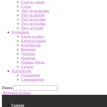
Советы дамам
Стиль
Уход за волосами
Уход за лицом
Уход за ногами
Уход за руками
Уход за телом
Кулинария
Блюда из мяса
Блюда из рыбы
Бутерброды
Выпечка
Десерты
Напитки
Первые блюда
Салаты
Психология
Отношения
Саморазвитие
Поиск
Женский журнал
Главная