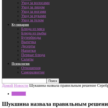
Уход за волосами
Уход за лицом
Уход за ногами
Уход за руками
Уход за телом
Кулинария
Блюда из мяса
Блюда из рыбы
Бутерброды
Выпечка
Десерты
Напитки
Первые блюда
Салаты
Психология
Отношения
Саморазвитие
Домой
Новости
Шукшина назвала правильным решение Серебр
Новости
Шукшина назвала правильным решение