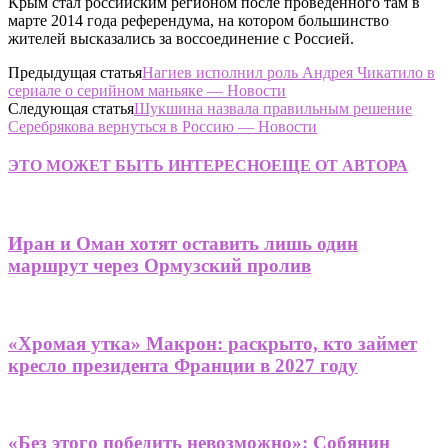
Крым стал российским регионом после проведённого там в
марте 2014 года референдума, на котором большинство
жителей высказались за воссоединение с Россией.
Предыдущая статья
Нагиев исполнил роль Андрея Чикатило в
сериале о серийном маньяке — Новости
Следующая статья
Шукшина назвала правильным решение
Серебрякова вернуться в Россию — Новости
ЭТО МОЖЕТ БЫТЬ ИНТЕРЕСНО
ЕЩЕ ОТ АВТОРА
Иран и Оман хотят оставить лишь один
маршрут через Ормузский пролив
«Хромая утка» Макрон: раскрыто, кто займет
кресло президента Франции в 2027 году
«Без этого победить невозможно»: Собянин