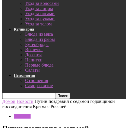
Уход за волосами
Уход за лицом
Уход за ногами
Уход за руками
Уход за телом
Кулинария
Блюда из мяса
Блюда из рыбы
Бутерброды
Выпечка
Десерты
Напитки
Первые блюда
Салаты
Психология
Отношения
Саморазвитие
Домой
Новости
Путин поздравил с седьмой годовщиной
воссоединения Крыма с Россией
Новости