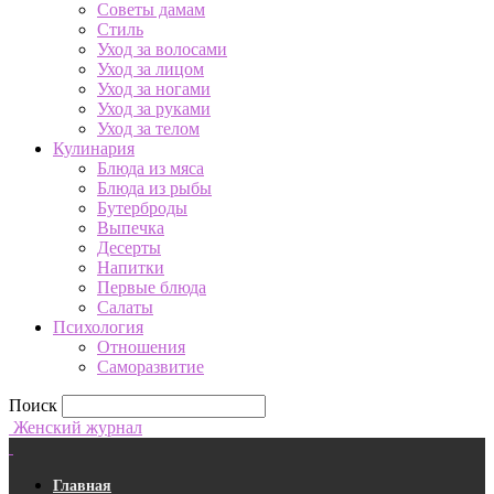
Советы дамам
Стиль
Уход за волосами
Уход за лицом
Уход за ногами
Уход за руками
Уход за телом
Кулинария
Блюда из мяса
Блюда из рыбы
Бутерброды
Выпечка
Десерты
Напитки
Первые блюда
Салаты
Психология
Отношения
Саморазвитие
Поиск
Женский журнал
Главная