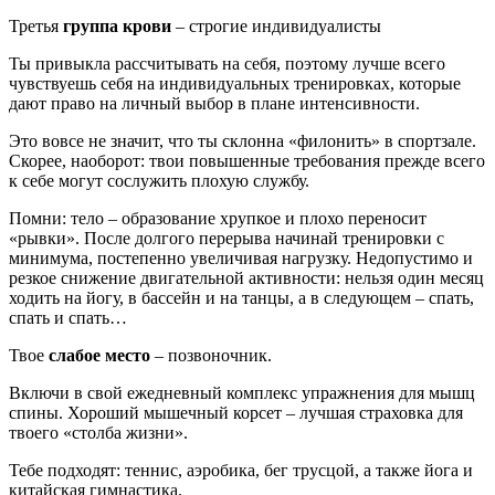
Третья
группа крови
– строгие индивидуалисты
Ты привыкла рассчитывать на себя, поэтому лучше всего
чувствуешь себя на индивидуальных тренировках, которые
дают право на личный выбор в плане интенсивности.
Это вовсе не значит, что ты склонна «филонить» в спортзале.
Скорее, наоборот: твои повышенные требования прежде всего
к себе могут сослужить плохую службу.
Помни: тело – образование хрупкое и плохо переносит
«рывки». После долгого перерыва начинай тренировки с
минимума, постепенно увеличивая нагрузку.
Недопустимо и
резкое снижение двигательной активности: нельзя один месяц
ходить на йогу, в бассейн и на танцы, а в следующем – спать,
спать и спать…
Твое
слабое место
– позвоночник.
Включи в свой ежедневный комплекс упражнения для мышц
спины. Хороший мышечный корсет – лучшая страховка для
твоего «столба жизни».
Тебе подходят: теннис, аэробика, бег трусцой, а также йога и
китайская гимнастика.