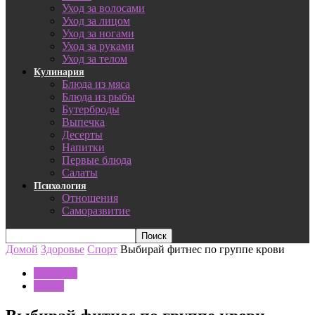
Уход за волосами
Уход за лицом
Уход за ногами
Уход за руками
Уход за телом
Кулинария
Блюда из мяса
Блюда из рыбы
Бутерброды
Выпечка
Десерты
Напитки
Первые блюда
Салаты
Психология
Отношения
Саморазвитие
Домой
Здоровье
Спорт
Выбирай фитнес по группе крови
Здоровье
Спорт