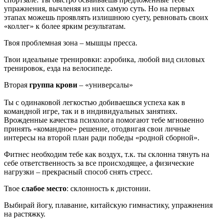
упражнения, вычленяя из них самую суть. Но на первых
этапах можешь проявлять излишнюю суету, ревновать своих
«коллег» к более ярким результатам.
Твоя проблемная зона – мышцы пресса.
Твои идеальные тренировки: аэробика, любой вид силовых
тренировок, езда на велосипеде.
Вторая
группа крови
– «универсалы»
Ты с одинаковой легкостью добиваешься успеха как в
командной игре, так и в индивидуальных занятиях.
Врожденные качества психолога помогают тебе мгновенно
принять «командное» решение, отодвигая свои личные
интересы на второй план ради победы «родной сборной».
Фитнес необходим тебе как воздух, т.к. ты склонна тянуть на
себе ответственность за все происходящее, а физические
нагрузки – прекрасный способ снять стресс.
Твое
слабое место
: склонность к дистонии.
Выбирай йогу, плавание, китайскую гимнастику, упражнения
на растяжку.