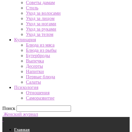
Советы дамам
Стиль
Уход за волосами
Уход за лицом
Уход за ногами
Уход за руками
Уход за телом
Кулинария
Блюда из мяса
Блюда из рыбы
Бутерброды
Выпечка
Десерты
Напитки
Первые блюда
Салаты
Психология
Отношения
Саморазвитие
Поиск
Женский журнал
Главная