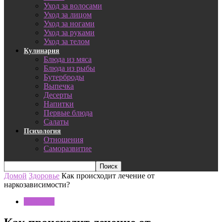
Уход за волосами
Уход за лицом
Уход за ногами
Уход за руками
Уход за телом
Кулинария
Блюда из мяса
Блюда из рыбы
Бутерброды
Выпечка
Десерты
Напитки
Первые блюда
Салаты
Психология
Отношения
Саморазвитие
Домой
Здоровье
Как происходит лечение от
наркозависимости?
Здоровье