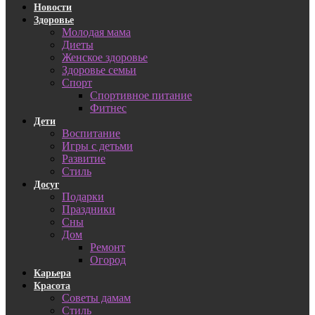
Новости
Здоровье
Молодая мама
Диеты
Женское здоровье
Здоровье семьи
Спорт
Спортивное питание
Фитнес
Дети
Воспитание
Игры с детьми
Развитие
Стиль
Досуг
Подарки
Праздники
Сны
Дом
Ремонт
Огород
Карьера
Красота
Советы дамам
Стиль