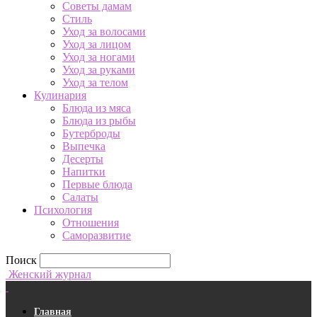
Советы дамам
Стиль
Уход за волосами
Уход за лицом
Уход за ногами
Уход за руками
Уход за телом
Кулинария
Блюда из мяса
Блюда из рыбы
Бутерброды
Выпечка
Десерты
Напитки
Первые блюда
Салаты
Психология
Отношения
Саморазвитие
Поиск
Женский журнал
Главная