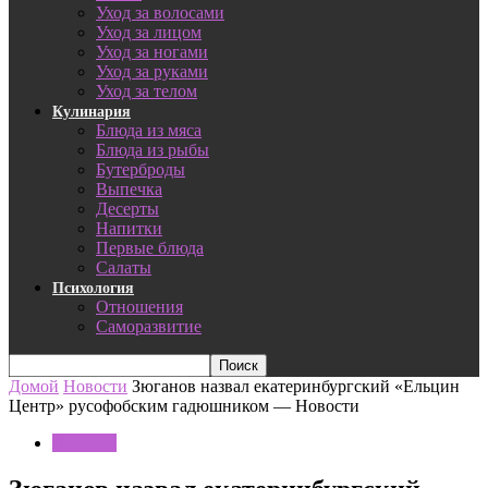
Уход за волосами
Уход за лицом
Уход за ногами
Уход за руками
Уход за телом
Кулинария
Блюда из мяса
Блюда из рыбы
Бутерброды
Выпечка
Десерты
Напитки
Первые блюда
Салаты
Психология
Отношения
Саморазвитие
Домой
Новости
Зюганов назвал екатеринбургский «Ельцин
Центр» русофобским гадюшником — Новости
Новости