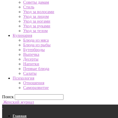
Советы дамам
Стиль
Уход за волосами
Уход за лицом
Уход за ногами
Уход за руками
Уход за телом
Кулинария
Блюда из мяса
Блюда из рыбы
Бутерброды
Выпечка
Десерты
Напитки
Первые блюда
Салаты
Психология
Отношения
Саморазвитие
Поиск
Женский журнал
Главная