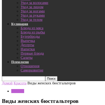
Уход за волосами
Уход за лицом
Уход за ногами
Уход за руками
Уход за телом
Кулинария
Блюда из мяса
Блюда из рыбы
Бутерброды
Выпечка
Десерты
Напитки
Первые блюда
Салаты
Психология
Отношения
Саморазвитие
Домой
Красота
Виды женских бюстгальтеров
Красота
Виды женских бюстгальтеров