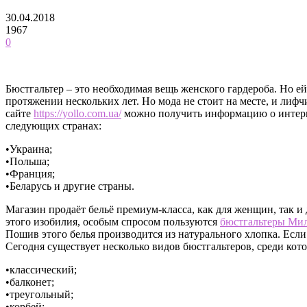
30.04.2018
1967
0
Бюстгальтер – это необходимая вещь женского гардероба. Но е
протяжении нескольких лет.
Но мода не стоит на месте, и лиф
сайте
https://yollo.com.ua/
можно получить информацию о интерне
следующих странах:
•Украина;
•Польша;
•Франция;
•Беларусь и другие страны.
Магазин продаёт бельё премиум-класса, как для женщин, так и
этого изобилия, особым спросом пользуются
бюстгальтеры Ми
Пошив этого белья производится из натурального хлопка. Есл
Сегодня существует несколько видов бюстгальтеров, среди ко
•классический;
•балконет;
•треугольный;
•корбей;