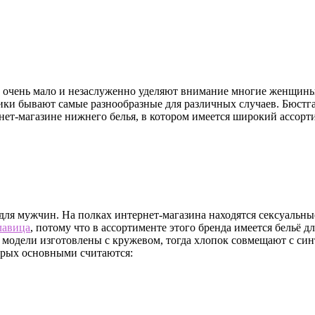
й очень мало и незаслуженно уделяют внимание многие женщины, 
чики бывают самые разнообразные для различных случаев. Бюстг
т-магазине нижнего белья, в котором имеется широкий ассортим
 для мужчин. На полках интернет-магазина находятся сексуальны
лавица
, потому что в ассортименте этого бренда имеется бельё дл
и модели изготовлены с кружевом, тогда хлопок совмещают с си
торых основными считаются: