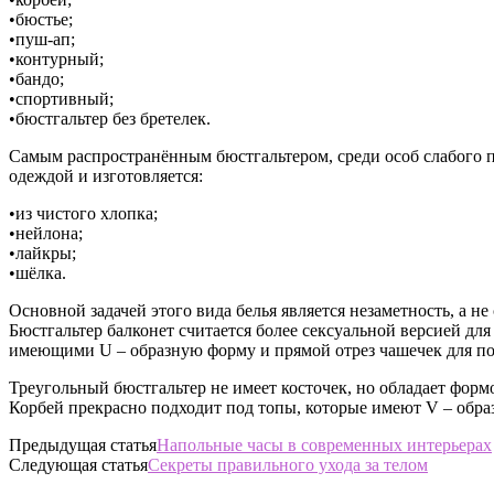
•бюстье;
•пуш-ап;
•контурный;
•бандо;
•спортивный;
•бюстгальтер без бретелек.
Самым распространённым бюстгальтером, среди особ слабого п
одеждой и изготовляется:
•из чистого хлопка;
•нейлона;
•лайкры;
•шёлка.
Основной задачей этого вида белья является незаметность, а н
Бюстгальтер балконет считается более сексуальной версией дл
имеющими U – образную форму и прямой отрез чашечек для по
Треугольный бюстгальтер не имеет косточек, но обладает форм
Корбей прекрасно подходит под топы, которые имеют V – обра
Предыдущая статья
Напольные часы в современных интерьерах
Следующая статья
Секреты правильного ухода за телом