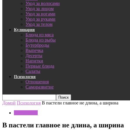
Уход за волосами
Уход за лицом
Уход за ногами
Уход за руками
Уход за телом
Кулинария
Блюда из мяса
Блюда из рыбы
Бутерброды
Выпечка
Десерты
Напитки
Первые блюда
Салаты
Психология
Отношения
Саморазвитие
Домой
Психология
В пастели главное не длина, а ширина
Психология
В пастели главное не длина, а ширина