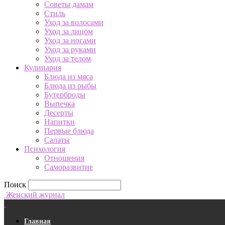
Советы дамам
Стиль
Уход за волосами
Уход за лицом
Уход за ногами
Уход за руками
Уход за телом
Кулинария
Блюда из мяса
Блюда из рыбы
Бутерброды
Выпечка
Десерты
Напитки
Первые блюда
Салаты
Психология
Отношения
Саморазвитие
Поиск
Женский журнал
Главная