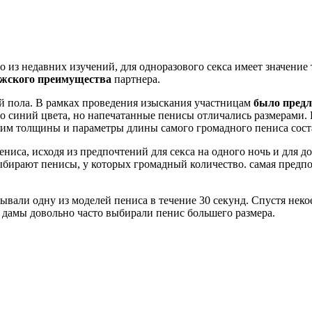
о из недавних изучений, для одноразового секса имеет значение
жского преимущества
партнера.
й пола. В рамках проведения изыскания участницам
было пред
ло синий цвета, но напечатанные пенисы отличались размерами
этим толщины и параметры длины самого громадного пениса соста
ениса, исходя из предпочтений для секса на одного ночь и для 
выбирают пенисы, у которых громадный количество. самая пред
вали одну из моделей пениса в течение 30 секунд. Спустя неко
 дамы довольно часто выбирали пенис большего размера.