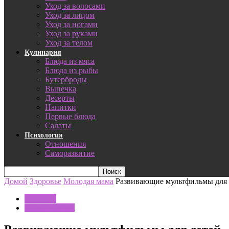
Уход за волосами
Уход за лицом
Уход за ногами
Уход за руками
Уход за телом
Кулинария
Блюда из мяса
Блюда из рыбы
Бутерброды
Выпечка
Десерты
Напитки
Первые блюда
Салаты
Психология
Отношения
Саморазвитие
Домой
Здоровье
Молодая мама
Развивающие мультфильмы для 
Здоровье
Молодая мама