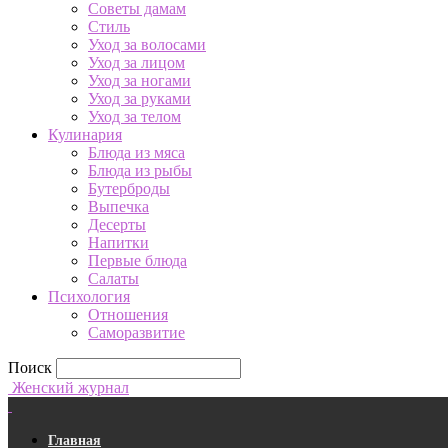
Советы дамам
Стиль
Уход за волосами
Уход за лицом
Уход за ногами
Уход за руками
Уход за телом
Кулинария
Блюда из мяса
Блюда из рыбы
Бутерброды
Выпечка
Десерты
Напитки
Первые блюда
Салаты
Психология
Отношения
Саморазвитие
Поиск
Женский журнал
Главная