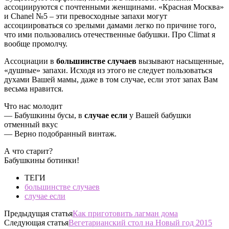
ассоциируются с почтенными женщинами. «Красная Москва»
и Chanel №5 – эти превосходные запахи могут
ассоциироваться со зрелыми дамами легко по причине того,
что ими пользовались отечественные бабушки. Про Climat я
вообще промолчу.
Ассоциации в
большинстве случаев
вызывают насыщенные,
«душные» запахи. Исходя из этого не следует пользоваться
духами Вашей мамы, даже в том случае, если этот запах Вам
весьма нравится.
Что нас молодит
— Бабушкины бусы, в
случае если
у Вашей бабушки
отменный вкус
— Верно подобранный винтаж.
А что старит?
Бабушкины ботинки!
ТЕГИ
большинстве случаев
случае если
Предыдущая статья
Как приготовить лагман дома
Следующая статья
Вегетарианский стол на Новый год 2015