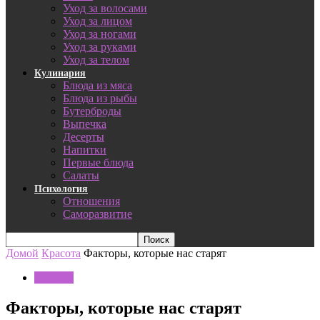
Уход за волосами
Уход за лицом
Уход за ногами
Уход за руками
Уход за телом
Кулинария
Блюда из мяса
Блюда из рыбы
Бутерброды
Выпечка
Десерты
Напитки
Первые блюда
Салаты
Психология
Отношения
Саморазвитие
Домой
Красота
Факторы, которые нас старят
Красота
Факторы, которые нас старят