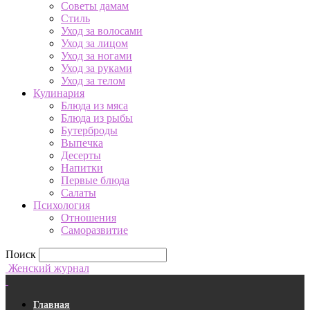
Советы дамам
Стиль
Уход за волосами
Уход за лицом
Уход за ногами
Уход за руками
Уход за телом
Кулинария
Блюда из мяса
Блюда из рыбы
Бутерброды
Выпечка
Десерты
Напитки
Первые блюда
Салаты
Психология
Отношения
Саморазвитие
Поиск
Женский журнал
Главная