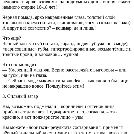
человека старше. взглянуть на подиумных див – они выглядят
намного старше 16-18 лет!
Чёрная помада, ярко накрашенные глаза, толстый слой
тонального крема (кстати, скапливающегося в складках кожи).
А вдруг всё совместно? – кошмар, да и лишь!
Что еще?
Чёрный контур губ (кстати, карандаш для губ уже не в моде),
«нарисованные» губы, гипертрофированные, весьма тёмные и
толстые брови, и вдобавок… мушка!
Что нас молодит
— Умеренный макияж. Верно расставляйте выговоры – или
на губы, или на глаза.
— Сейчас в моде макияж типа «nude» — как словно бы лицо
не накрашено вовсе. Пользуйтесь этим!
3. Сильный загар
Вы, возможно, подмечали – коричневый оттенок лица
прибавляет даме лет. Поджаристое тело, согласна, – это
красиво, а вот поджаристое лицо – увы.
Вы можете «добиться» результата состаривания, применяя
чёрный тональный крем, пудру с эффектом загара, автозагар