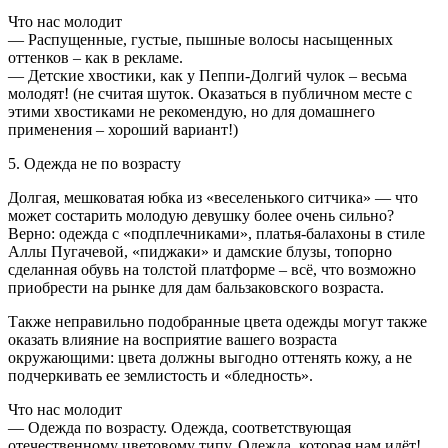
Что нас молодит
— Распущенные, густые, пышные волосы насыщенных
оттенков – как в рекламе.
— Детские хвостики, как у Пеппи-Долгий чулок – весьма
молодят! (не считая шуток. Оказаться в публичном месте с
этими хвостиками не рекомендую, но для домашнего
применения – хороший вариант!)
5. Одежда не по возрасту
Долгая, мешковатая юбка из «веселенького ситчика» — что
может состарить молодую девушку более очень сильно?
Верно: одежда с «подплечниками», платья-балахоны в стиле
Аллы Пугачевой, «пиджаки» и дамские блузы, топорно
сделанная обувь на толстой платформе – всё, что возможно
приобрести на рынке для дам бальзаковского возраста.
Также неправильно подобранные цвета одежды могут также
оказать влияние на восприятие вашего возраста
окружающими: цвета должны выгодно оттенять кожу, а не
подчеркивать ее землистость и «бледность».
Что нас молодит
— Одежда по возрасту. Одежда, соответствующая
отечественному цветовому типу. Одежда, которая нам идёт!