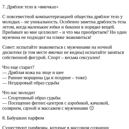
7. Дряблое тело в «ямочках»
С повсеместной компьютеризацией общества дряблое тело у
молодых – не уникальность. Особенно заметна дряблость тела
летом, когда маленькие юбки и бикини в порядке вещей.
Прибавьте ко мне целлюлит – и что мы приобретаем? Ни один
мужчина не подходит на пляже знакомиться!
Совет: испытайте знакомиться с мужчинами на ночной
дискотеке (в том месте ямочки не видны) испытайте заняться
собственной фигурой. Спорт – весьма сексуален!
Что еще старит?
— Дряблая кожа на лице и шее
— Ранние морщины (да и поздние – тоже)
— Нездоровый образ судьбы
Что нас молодит
— Спортивный образ судьбы
— Посещение фитнес-центров с аэробикой, качалкой,
солярием, сауной и массажем с мужчинами 🙂
8. Бабушкин парфюм
Существуют парфюмы, которые в массовом сознании