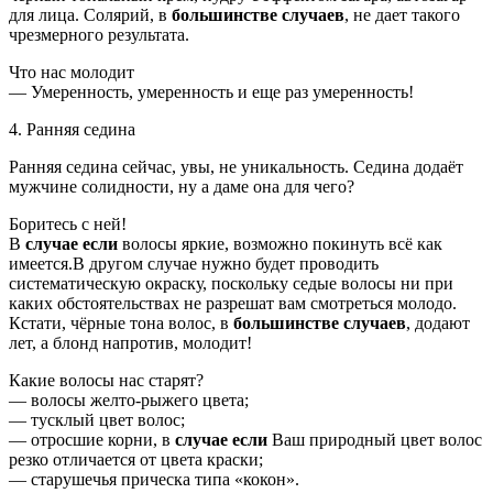
для лица. Солярий, в
большинстве случаев
, не дает такого
чрезмерного результата.
Что нас молодит
— Умеренность, умеренность и еще раз умеренность!
4. Ранняя седина
Ранняя седина сейчас, увы, не уникальность. Седина додаёт
мужчине солидности, ну а даме она для чего?
Боритесь с ней!
В
случае если
волосы яркие, возможно покинуть всё как
имеется.В другом случае нужно будет проводить
систематическую окраску, поскольку седые волосы ни при
каких обстоятельствах не разрешат вам смотреться молодо.
Кстати, чёрные тона волос, в
большинстве случаев
, додают
лет, а блонд напротив, молодит!
Какие волосы нас старят?
— волосы желто-рыжего цвета;
— тусклый цвет волос;
— отросшие корни, в
случае если
Ваш природный цвет волос
резко отличается от цвета краски;
— старушечья прическа типа «кокон».