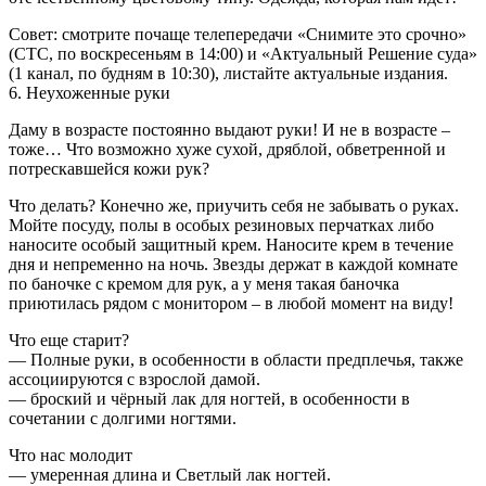
Совет: смотрите почаще телепередачи «Снимите это срочно»
(СТС, по воскресеньям в 14:00) и «Актуальный Решение суда»
(1 канал, по будням в 10:30), листайте актуальные издания.
6. Неухоженные руки
Даму в возрасте постоянно выдают руки! И не в возрасте –
тоже… Что возможно хуже сухой, дряблой, обветренной и
потрескавшейся кожи рук?
Что делать? Конечно же, приучить себя не забывать о руках.
Мойте посуду, полы в особых резиновых перчатках либо
наносите особый защитный крем. Наносите крем в течение
дня и непременно на ночь. Звезды держат в каждой комнате
по баночке с кремом для рук, а у меня такая баночка
приютилась рядом с монитором – в любой момент на виду!
Что еще старит?
— Полные руки, в особенности в области предплечья, также
ассоциируются с взрослой дамой.
— броский и чёрный лак для ногтей, в особенности в
сочетании с долгими ногтями.
Что нас молодит
— умеренная длина и Светлый лак ногтей.