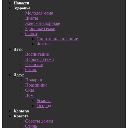
Новости
Здоровье
Молодая мама
Диеты
Женское здоровье
Здоровье семьи
Спорт
Спортивное питание
Фитнес
Дети
Воспитание
Игры с детьми
Развитие
Стиль
Досуг
Подарки
Праздники
Сны
Дом
Ремонт
Огород
Карьера
Красота
Советы дамам
Стиль