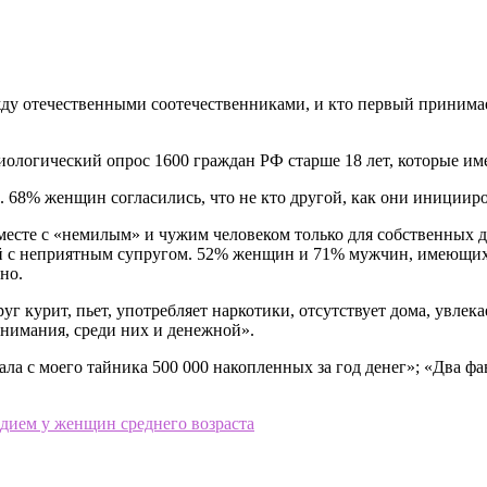
ду отечественными соотечественниками, и кто первый принима
ологический опрос 1600 граждан РФ старше 18 лет, которые им
. 68% женщин согласились, что не кто другой, как они инициир
есте с «немилым» и чужим человеком только для собственных де
 с неприятным супругом. 52% женщин и 71% мужчин, имеющих д
но.
г курит, пьет, употребляет наркотики, отсутствует дома, увлек
внимания, среди них и денежной».
ла с моего тайника 500 000 накопленных за год денег»; «Два фа
дием у женщин среднего возраста