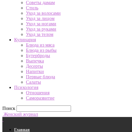
Советы дамам
Стиль
Уход за волосами
Уход за лицом
Уход за ногами
Уход за руками
Уход за телом
Кулинария
Блюда из мяса
Блюда из рыбы
Бутерброды
Выпечка
Десерты
Напитки
Первые блюда
Салаты
Психология
Отношения
Саморазвитие
Поиск
Женский журнал
Главная