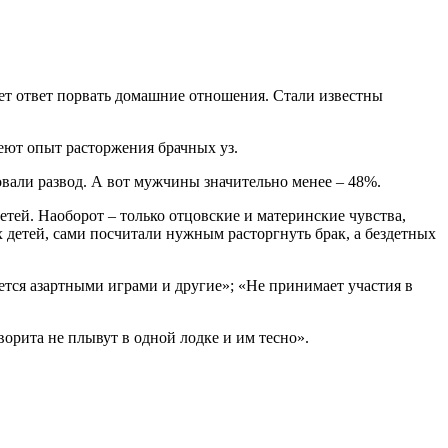
ет ответ порвать домашние отношения. Стали известны
еют опыт расторжения брачных уз.
овали развод. А вот мужчины значительно менее – 48%.
тей. Наоборот – только отцовские и материнские чувства,
етей, сами посчитали нужным расторгнуть брак, а бездетных
ается азартными играми и другие»; «Не принимает участия в
ворита не плывут в одной лодке и им тесно».