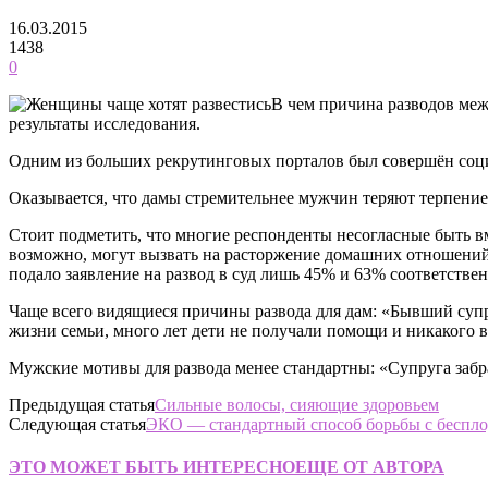
16.03.2015
1438
0
В чем причина разводов меж
результаты исследования.
Одним из больших рекрутинговых порталов был совершён соци
Оказывается, что дамы стремительнее мужчин теряют терпение
Стоит подметить, что многие респонденты несогласные быть вм
возможно, могут вызвать на расторжение домашних отношений
подало заявление на развод в суд лишь 45% и 63% соответствен
Чаще всего видящиеся причины развода для дам: «Бывший супру
жизни семьи, много лет дети не получали помощи и никакого 
Мужские мотивы для развода менее стандартны: «Супруга забра
Предыдущая статья
Сильные волосы, сияющие здоровьем
Следующая статья
ЭКО — стандартный способ борьбы с беспло
ЭТО МОЖЕТ БЫТЬ ИНТЕРЕСНО
ЕЩЕ ОТ АВТОРА