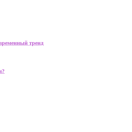
временный тренд
я?