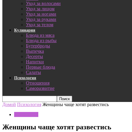
Уход за волосами
Уход за лицом
Уход за ногами
Уход за руками
Уход за телом
Кулинария
Блюда из мяса
Блюда из рыбы
Бутерброды
Выпечка
Десерты
Напитки
Первые блюда
Салаты
Психология
Отношения
Саморазвитие
Домой
Психология
Женщины чаще хотят развестись
Психология
Женщины чаще хотят развестись