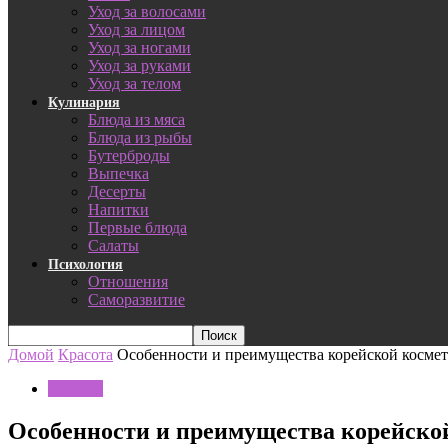
Уход за волосами
Уход за лицом
Уход за ногами
Уход за руками
Уход за телом
Кулинария
Блюда из мяса
Блюда из рыбы
Бутерброды
Выпечка
Десерты
Напитки
Первые блюда
Салаты
Психология
Отношения
Саморазвитие
Домой
Красота
Особенности и преимущества корейской косме
Красота
Особенности и преимущества корейско