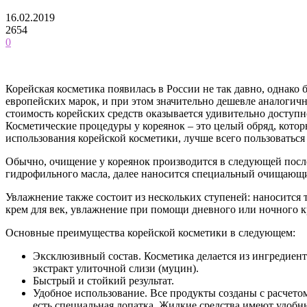
16.02.2019
2654
0
Корейская косметика появилась в России не так давно, однако
европейских марок, и при этом значительно дешевле аналогич
стоимость корейских средств оказывается удивительно доступн
Косметические процедуры у кореянок – это целый обряд, котор
использования корейской косметики, лучше всего пользоваться 
Обычно, очищение у кореянок производится в следующей после
гидрофильного масла, далее наносится специальный очищающий
Увлажнение также состоит из нескольких ступеней: наносится т
крем для век, увлажнение при помощи дневного или ночного кр
Основные преимущества корейской косметики в следующем:
Эксклюзивный состав. Косметика делается из ингредиенто
экстракт улиточной слизи (муцин).
Быстрый и стойкий результат.
Удобное использование. Все продукты созданы с расчетом
есть специальная лопатка. Жидкие средства имеют удобн