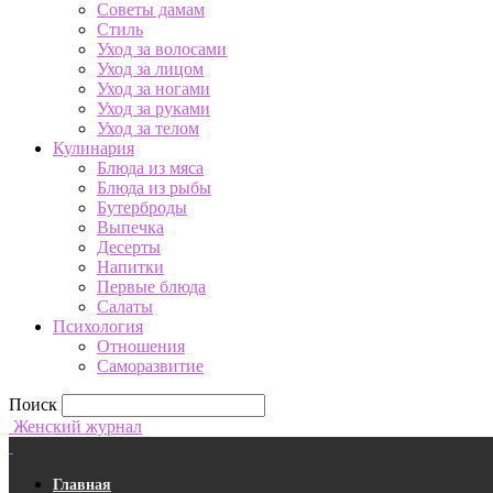
Советы дамам
Стиль
Уход за волосами
Уход за лицом
Уход за ногами
Уход за руками
Уход за телом
Кулинария
Блюда из мяса
Блюда из рыбы
Бутерброды
Выпечка
Десерты
Напитки
Первые блюда
Салаты
Психология
Отношения
Саморазвитие
Поиск
Женский журнал
Главная