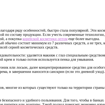
 благодаря ряду особенностей, быстро стала популярной. Эти ко
ной по составу продукции.
Если учесть современные технологии,
ой, а покупка
корейской косметики оптом
еще более выгодна.
ый обычно состоит минимум из 7 различных средств, а не трех,
всей серией косметических средств.
довательности: удаляется макияж с глаз специальным средством
 крем и только потом используется пенка для умывания.
оник или лосьон, далее концентрированное средство для особого
ема, в завершении наносится санскрин (если это дневной уход).
в, многие из которых существуют только на территории страны 
 безопасного и удобного пользования. Для того, чтобы в банках
ые пипетки или дозаторы. Такой подход помогает экономно израс