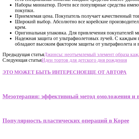
Наборы миниатюр. Почти все популярные средства имеют 
покупки.
Приемлемая цена. Покупатель получает качественный то
Широкий выбор. Абсолютно все корейские производители 
крем.
Оригинальная упаковка. Для привлечения покупателей м
Надежная защита от ультрафиолетовых лучей. С каждым г
обладают высоким фактором защиты от ультрафиолета и
Предыдущая статья
Джинсы: неотъемлемый элемент образа каж
Следующая статья
Идеи тортов для детского дня рождения
ЭТО МОЖЕТ БЫТЬ ИНТЕРЕСНО
ЕЩЕ ОТ АВТОРА
Мезотерапия: эффективный метод омоложения и 
Популярность пластических операций в Корее