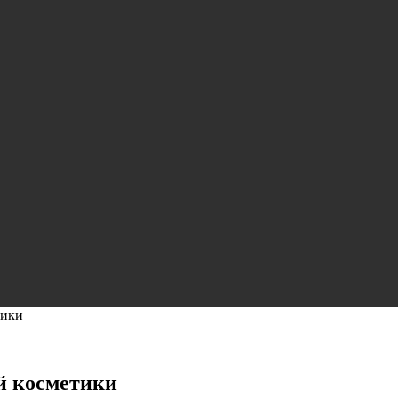
тики
й косметики