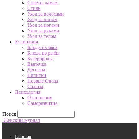
Советы дамам
Стиль
Уход за волосами
Уход за лицом
Уход за ногами
Уход за руками
Уход за телом
Кулинария
Блюда из мяса
Блюда из рыбы
Бутерброды
Выпечка
Десерты
Напитки
Первые блюда
Салаты
Психология
Отношения
Саморазвитие
Поиск
Женский журнал
Главная