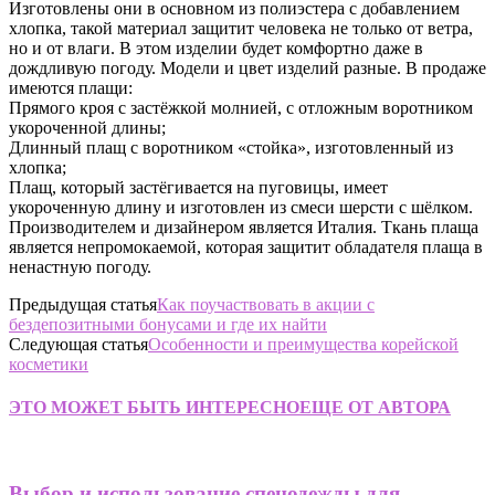
Изготовлены они в основном из полиэстера с добавлением
хлопка, такой материал защитит человека не только от ветра,
но и от влаги. В этом изделии будет комфортно даже в
дождливую погоду. Модели и цвет изделий разные. В продаже
имеются плащи:
Прямого кроя с застёжкой молнией, с отложным воротником
укороченной длины;
Длинный плащ с воротником «стойка», изготовленный из
хлопка;
Плащ, который застёгивается на пуговицы, имеет
укороченную длину и изготовлен из смеси шерсти с шёлком.
Производителем и дизайнером является Италия. Ткань плаща
является непромокаемой, которая защитит обладателя плаща в
ненастную погоду.
Предыдущая статья
Как поучаствовать в акции с
бездепозитными бонусами и где их найти
Следующая статья
Особенности и преимущества корейской
косметики
ЭТО МОЖЕТ БЫТЬ ИНТЕРЕСНО
ЕЩЕ ОТ АВТОРА
Выбор и использование спецодежды для