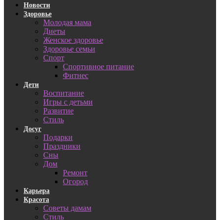
Новости
Здоровье
Молодая мама
Диеты
Женское здоровье
Здоровье семьи
Спорт
Спортивное питание
Фитнес
Дети
Воспитание
Игры с детьми
Развитие
Стиль
Досуг
Подарки
Праздники
Сны
Дом
Ремонт
Огород
Карьера
Красота
Советы дамам
Стиль