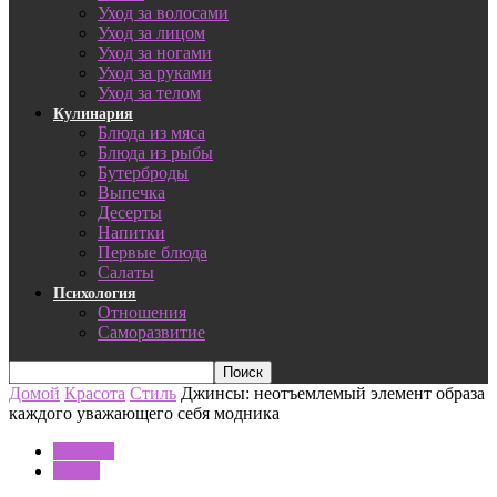
Уход за волосами
Уход за лицом
Уход за ногами
Уход за руками
Уход за телом
Кулинария
Блюда из мяса
Блюда из рыбы
Бутерброды
Выпечка
Десерты
Напитки
Первые блюда
Салаты
Психология
Отношения
Саморазвитие
Домой
Красота
Стиль
Джинсы: неотъемлемый элемент образа
каждого уважающего себя модника
Красота
Стиль