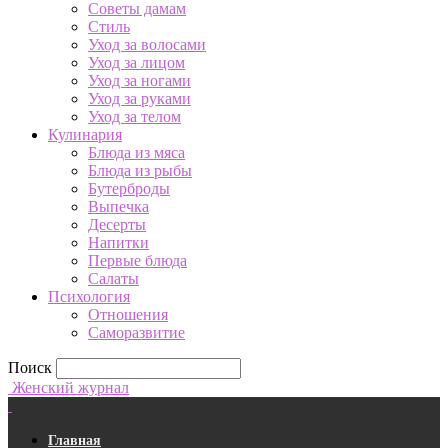
Советы дамам
Стиль
Уход за волосами
Уход за лицом
Уход за ногами
Уход за руками
Уход за телом
Кулинария
Блюда из мяса
Блюда из рыбы
Бутерброды
Выпечка
Десерты
Напитки
Первые блюда
Салаты
Психология
Отношения
Саморазвитие
Поиск
Женский журнал
Главная