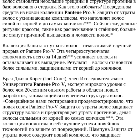
волос становятся небольшие трещины в структуре протеина в
базе волосяного стержня. Как этого избежать? Посредством
средств из новой коллекции
Pantene Pro-V
Защита от утраты
волос с усиливающим комплексом, что наполняет волос
силой от корней и до самых кончиков***.
Сейчас ежедневные
ритуалы красоты, такие как расчесывание и стайлинг, больше
не станут причиной выпадения и ломкости волос.*
Коллекция Защита от утраты волос – немыслимый научный
прорыв от Pantene Pro-V. Эта четырехступенчатая
совокупность всего за 14 дней** усиливает волосы и
останавливает их выпадение. Результат – волосы становятся
более сильными, защищенными от корней до кончиков.
Врач Джоэл Корет (Joel Coret), член Исследовательского
Университета
Pantene Pro-V
, эксперт мирового уровня с
более чем 20-летним опытом работы в области новых
разработок, занимающийся изучением структуры волос:
«Совершённое нами тестирование продемонстрировало, что
новая серия Pantene Pro-V Защита от утраты волос защищает
структуру волоса и предотвращает утрату протеинов, делая
волосы сильными от корней до самых кончиков***. Эта
коллекция воплотила в себе лучшие успехи новейших
технологий по защите от повреждений. Шампунь Защита от
утраты волос содержит новый комплекс, что защищает