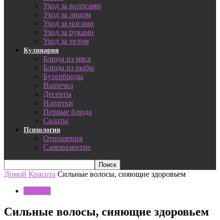
Уход за волосами
Уход за лицом
Уход за ногами
Уход за руками
Уход за телом
Кулинария
Блюда из мяса
Блюда из рыбы
Бутерброды
Выпечка
Десерты
Напитки
Первые блюда
Салаты
Психология
Отношения
Саморазвитие
Домой
Красота
Сильные волосы, сияющие здоровьем
Красота
Сильные волосы, сияющие здоровьем