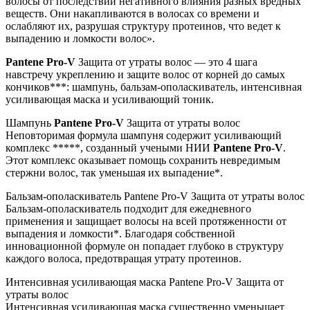
волосы от последствий негативного влияния разных вредных
веществ.
Они накапливаются в волосах со времени и
ослабляют их, разрушая структуру протеинов, что ведет к
выпадению и ломкости волос».
Pantene Pro-V
Защита от утраты волос — это 4 шага
навстречу укреплению и защите волос от корней до самых
кончиков***: шампунь, бальзам-ополаскиватель, интенсивная
усиливающая маска и усиливающий тоник.
Шампунь
Pantene Pro-V
Защита от утраты волос
Неповторимая формула шампуня содержит усиливающий
комплекс *****, созданный учеными НИИ
Pantene Pro-V
.
Этот комплекс оказывает помощь сохранить невредимым
стержни волос, так уменьшая их выпадение*.
Бальзам-ополаскиватель Pantene Pro-V Защита от утраты волос
Бальзам-ополаскиватель подходит для ежедневного
применения и защищает волосы на всей протяженности от
выпадения и ломкости*. Благодаря собственной
инновационной формуле он попадает глубоко в структуру
каждого волоса, предотвращая утрату протеинов.
Интенсивная усиливающая маска Pantene Pro-V Защита от
утраты волос
Интенсивная усиливающая маска существенно уменьшает