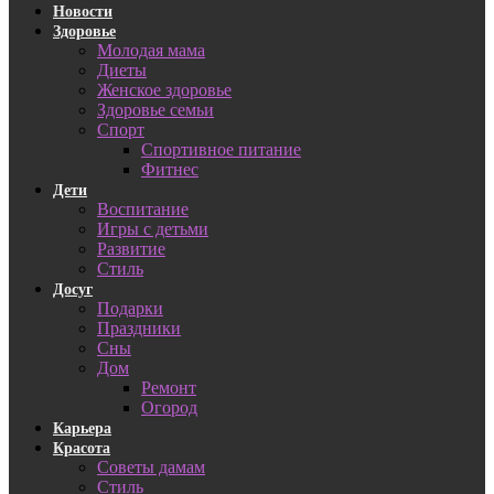
Новости
Здоровье
Молодая мама
Диеты
Женское здоровье
Здоровье семьи
Спорт
Спортивное питание
Фитнес
Дети
Воспитание
Игры с детьми
Развитие
Стиль
Досуг
Подарки
Праздники
Сны
Дом
Ремонт
Огород
Карьера
Красота
Советы дамам
Стиль