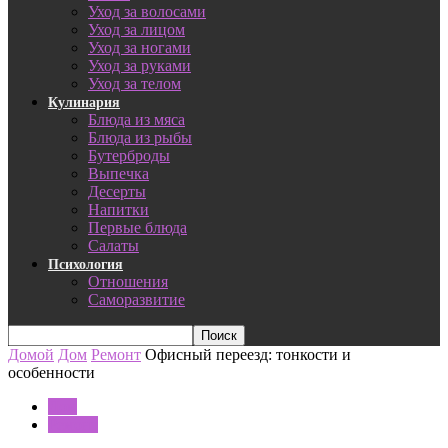
Уход за волосами
Уход за лицом
Уход за ногами
Уход за руками
Уход за телом
Кулинария
Блюда из мяса
Блюда из рыбы
Бутерброды
Выпечка
Десерты
Напитки
Первые блюда
Салаты
Психология
Отношения
Саморазвитие
Домой
Дом
Ремонт
Офисный переезд: тонкости и
особенности
Дом
Ремонт