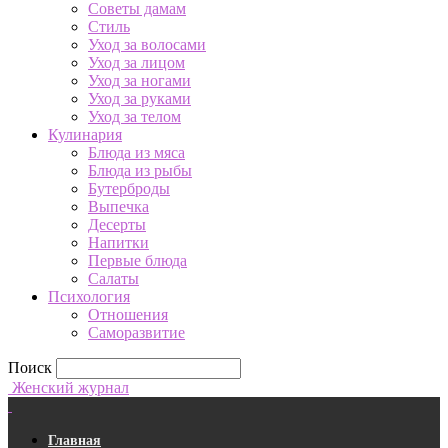
Советы дамам
Стиль
Уход за волосами
Уход за лицом
Уход за ногами
Уход за руками
Уход за телом
Кулинария
Блюда из мяса
Блюда из рыбы
Бутерброды
Выпечка
Десерты
Напитки
Первые блюда
Салаты
Психология
Отношения
Саморазвитие
Поиск
Женский журнал
Главная