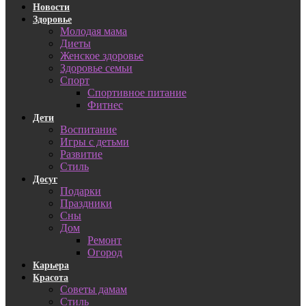
Новости
Здоровье
Молодая мама
Диеты
Женское здоровье
Здоровье семьи
Спорт
Спортивное питание
Фитнес
Дети
Воспитание
Игры с детьми
Развитие
Стиль
Досуг
Подарки
Праздники
Сны
Дом
Ремонт
Огород
Карьера
Красота
Советы дамам
Стиль