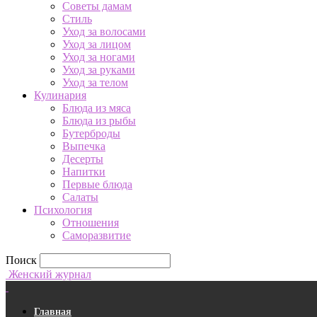
Советы дамам
Стиль
Уход за волосами
Уход за лицом
Уход за ногами
Уход за руками
Уход за телом
Кулинария
Блюда из мяса
Блюда из рыбы
Бутерброды
Выпечка
Десерты
Напитки
Первые блюда
Салаты
Психология
Отношения
Саморазвитие
Поиск
Женский журнал
Главная