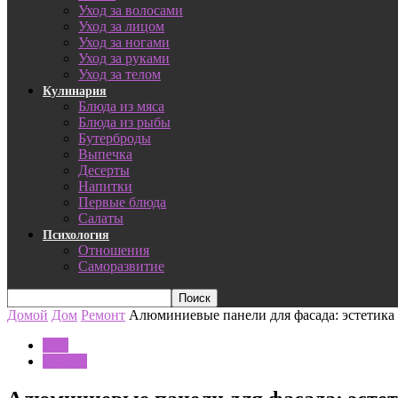
Уход за волосами
Уход за лицом
Уход за ногами
Уход за руками
Уход за телом
Кулинария
Блюда из мяса
Блюда из рыбы
Бутерброды
Выпечка
Десерты
Напитки
Первые блюда
Салаты
Психология
Отношения
Саморазвитие
Домой
Дом
Ремонт
Алюминиевые панели для фасада: эстетика
Дом
Ремонт