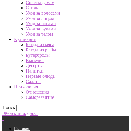
Советы дамам
Стиль
Уход за волосами
Уход за лицом
Уход за ногами
Уход за руками
Уход за телом
Кулинария
Блюда из мяса
Блюда из рыбы
Бутерброды
Выпечка
Десерты
Напитки
Первые блюда
Салаты
Психология
Отношения
Саморазвитие
Поиск
Женский журнал
Главная