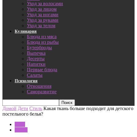
Уход за волосами
Уход за лицом
Уход за ногами
Уход за руками
Уход за телом
Кулинария
Блюда из мяса
Блюда из рыбы
Бутерброды
Выпечка
Десерты
Напитки
Первые блюда
Салаты
Психология
Отношения
Саморазвитие
Домой
Дети
Стиль
Какая ткань больше подходит для детского
постельного белья?
Дети
Стиль