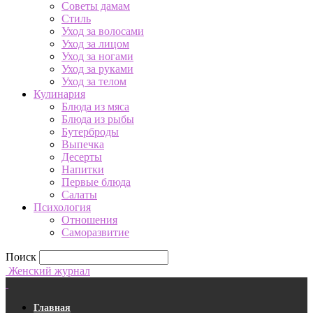
Советы дамам
Стиль
Уход за волосами
Уход за лицом
Уход за ногами
Уход за руками
Уход за телом
Кулинария
Блюда из мяса
Блюда из рыбы
Бутерброды
Выпечка
Десерты
Напитки
Первые блюда
Салаты
Психология
Отношения
Саморазвитие
Поиск
Женский журнал
Главная