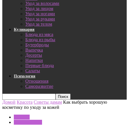
Уход за волосами
Уход за лицом
Уход за ногами
Уход за руками
Уход за телом
Кулинария
Блюда из мяса
Блюда из рыбы
Бутерброды
Выпечка
Десерты
Напитки
Первые блюда
Салаты
Психология
Отношения
Саморазвитие
Домой
Красота
Советы дамам
Как выбрать хорошую
косметику по уходу за кожей
Красота
Советы дамам