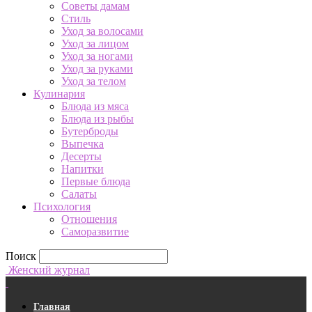
Советы дамам
Стиль
Уход за волосами
Уход за лицом
Уход за ногами
Уход за руками
Уход за телом
Кулинария
Блюда из мяса
Блюда из рыбы
Бутерброды
Выпечка
Десерты
Напитки
Первые блюда
Салаты
Психология
Отношения
Саморазвитие
Поиск
Женский журнал
Главная