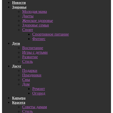
Новости
Здоровье
Молодая мама
Диеты
Женское здоровье
Здоровье семьи
Спорт
Спортивное питание
Фитнес
Дети
Воспитание
Игры с детьми
Развитие
Стиль
Досуг
Подарки
Праздники
Сны
Дом
Ремонт
Огород
Карьера
Красота
Советы дамам
Стиль