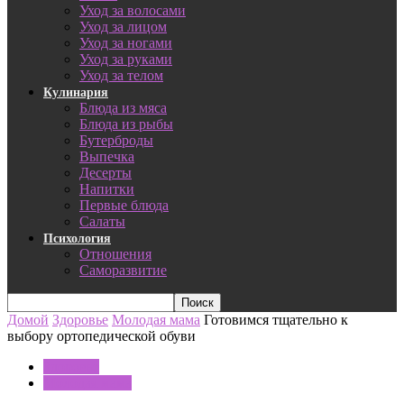
Уход за волосами
Уход за лицом
Уход за ногами
Уход за руками
Уход за телом
Кулинария
Блюда из мяса
Блюда из рыбы
Бутерброды
Выпечка
Десерты
Напитки
Первые блюда
Салаты
Психология
Отношения
Саморазвитие
Домой
Здоровье
Молодая мама
Готовимся тщательно к
выбору ортопедической обуви
Здоровье
Молодая мама