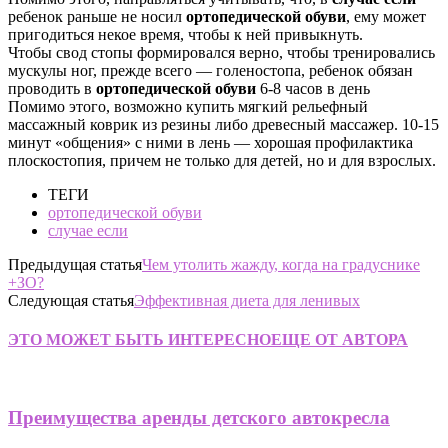
ребенок раньше не носил
ортопедической обуви
, ему может
пригодиться некое время, чтобы к ней привыкнуть.
Чтобы свод стопы формировался верно, чтобы тренировались
мускулы ног, прежде всего — голеностопа, ребенок обязан
проводить в
ортопедической обуви
6-8 часов в день
Помимо этого, возможно купить мягкий рельефный
массажный коврик из резины либо древесный массажер. 10-15
минут «общения» с ними в лень — хорошая профилактика
плоскостопия, причем не только для детей, но и для взрослых.
ТЕГИ
ортопедической обуви
случае если
Предыдущая статья
Чем утолить жажду, когда на градуснике
+ЗО?
Следующая статья
Эффективная диета для ленивых
ЭТО МОЖЕТ БЫТЬ ИНТЕРЕСНО
ЕЩЕ ОТ АВТОРА
Преимущества аренды детского автокресла