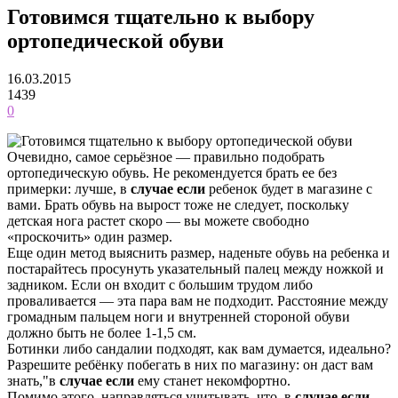
Готовимся тщательно к выбору
ортопедической обуви
16.03.2015
1439
0
Очевидно, самое серьёзное — правильно подобрать
ортопедическую обувь. Не рекомендуется брать ее без
примерки: лучше, в
случае если
ребенок будет в магазине с
вами. Брать обувь на вырост тоже не следует, поскольку
детская нога растет скоро — вы можете свободно
«проскочить» один размер.
Еще один метод выяснить размер, наденьте обувь на ребенка и
постарайтесь просунуть указательный палец между ножкой и
задником. Если он входит с большим трудом либо
проваливается — эта пара вам не подходит. Расстояние между
громадным пальцем ноги и внутренней стороной обуви
должно быть не более 1-1,5 см.
Ботинки либо сандалии подходят, как вам думается, идеально?
Разрешите ребёнку побегать в них по магазину: он даст вам
знать,"в
случае если
ему станет некомфортно.
Помимо этого, направляться учитывать, что, в
случае если