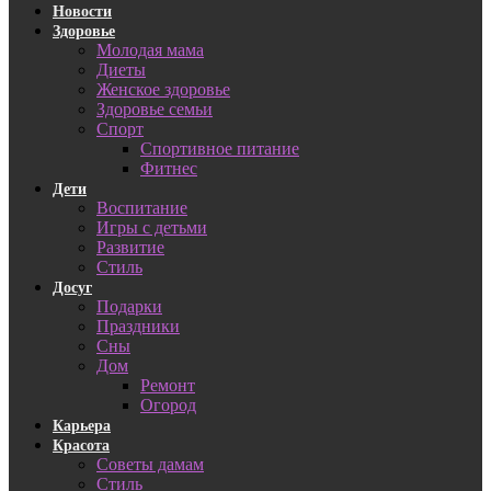
Новости
Здоровье
Молодая мама
Диеты
Женское здоровье
Здоровье семьи
Спорт
Спортивное питание
Фитнес
Дети
Воспитание
Игры с детьми
Развитие
Стиль
Досуг
Подарки
Праздники
Сны
Дом
Ремонт
Огород
Карьера
Красота
Советы дамам
Стиль