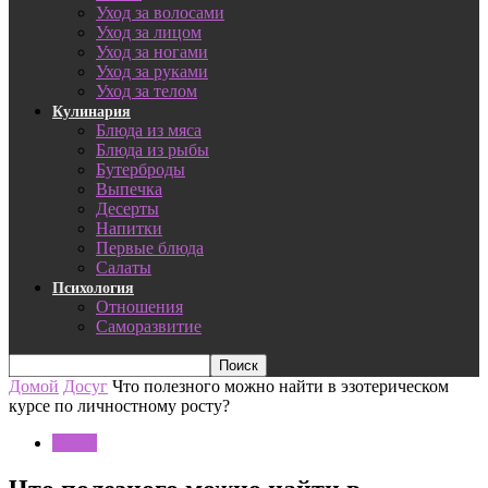
Уход за волосами
Уход за лицом
Уход за ногами
Уход за руками
Уход за телом
Кулинария
Блюда из мяса
Блюда из рыбы
Бутерброды
Выпечка
Десерты
Напитки
Первые блюда
Салаты
Психология
Отношения
Саморазвитие
Домой
Досуг
Что полезного можно найти в эзотерическом
курсе по личностному росту?
Досуг