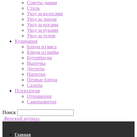
Советы дамам
Стиль
Уход за волосами
Уход за лицом
Уход за ногами
Уход за руками
Уход за телом
Кулинария
Блюда из мяса
Блюда из рыбы
Бутерброды
Выпечка
Десерты
Напитки
Первые блюда
Салаты
Психология
Отношения
Саморазвитие
Поиск
Женский журнал
Главная