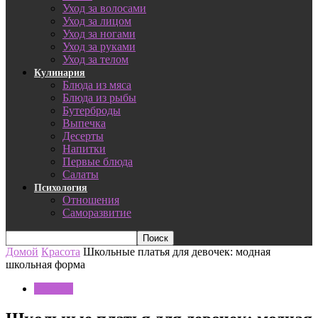
Уход за волосами
Уход за лицом
Уход за ногами
Уход за руками
Уход за телом
Кулинария
Блюда из мяса
Блюда из рыбы
Бутерброды
Выпечка
Десерты
Напитки
Первые блюда
Салаты
Психология
Отношения
Саморазвитие
Домой
Красота
Школьные платья для девочек: модная
школьная форма
Красота