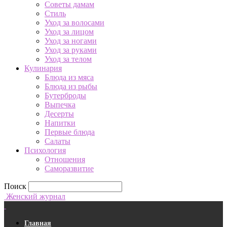
Советы дамам
Стиль
Уход за волосами
Уход за лицом
Уход за ногами
Уход за руками
Уход за телом
Кулинария
Блюда из мяса
Блюда из рыбы
Бутерброды
Выпечка
Десерты
Напитки
Первые блюда
Салаты
Психология
Отношения
Саморазвитие
Поиск
Женский журнал
Главная