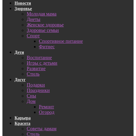
Новости
Здоровье
Молодая мама
Диеты
Женское здоровье
Здоровье семьи
Спорт
Спортивное питание
Фитнес
Дети
Воспитание
Игры с детьми
Развитие
Стиль
Досуг
Подарки
Праздники
Сны
Дом
Ремонт
Огород
Карьера
Красота
Советы дамам
Стиль