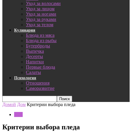
Уход за волосами
Уход за лицом
Уход за ногами
Уход за руками
Уход за телом
Кулинария
Блюда из мяса
Блюда из рыбы
Бутерброды
Выпечка
Десерты
Напитки
Первые блюда
Салаты
Психология
Отношения
Саморазвитие
Домой
Дом
Критерии выбора пледа
Дом
Критерии выбора пледа