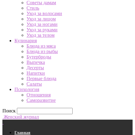
Советы дамам
Стиль
Уход за волосами
Уход за лицом
Уход за ногами
Уход за руками
Уход за телом
Кулинария
Блюда из мяса
Блюда из рыбы
Бутерброды
Выпечка
Десерты
Напитки
Первые блюда
Салаты
Психология
Отношения
Саморазвитие
Поиск
Женский журнал
Главная