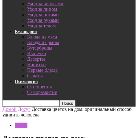
Уход за волосами
Уход за лицом
Уход за ногами
Уход за руками
Уход за телом
Кулинария
Блюда из мяса
Блюда из рыбы
Бутерброды
Выпечка
Десерты
Напитки
Первые блюда
Салаты
Психология
Отношения
Саморазвитие
Домой
Досуг
Доставка цветов на дом: оригинальный способ
удивить человека
Досуг