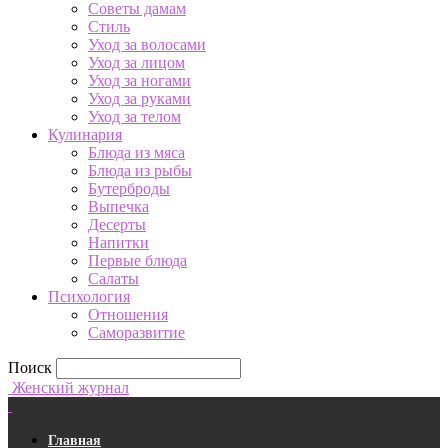
Советы дамам
Стиль
Уход за волосами
Уход за лицом
Уход за ногами
Уход за руками
Уход за телом
Кулинария
Блюда из мяса
Блюда из рыбы
Бутерброды
Выпечка
Десерты
Напитки
Первые блюда
Салаты
Психология
Отношения
Саморазвитие
Поиск
Женский журнал
Главная