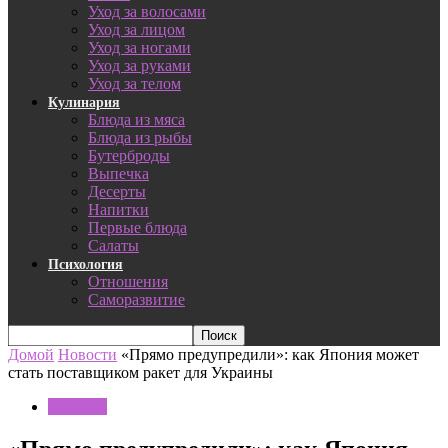
Уход за волосами
Уход за лицом
Уход за ногами
Уход за руками
Уход за телом
Кулинария
Блюда из мяса
Блюда из рыбы
Бутерброды
Выпечка
Десерты
Напитки
Первые блюда
Салаты
Психология
Отношения
Саморазвитие
Домой
Новости
«Прямо предупредили»: как Япония может
стать поставщиком ракет для Украины
Новости