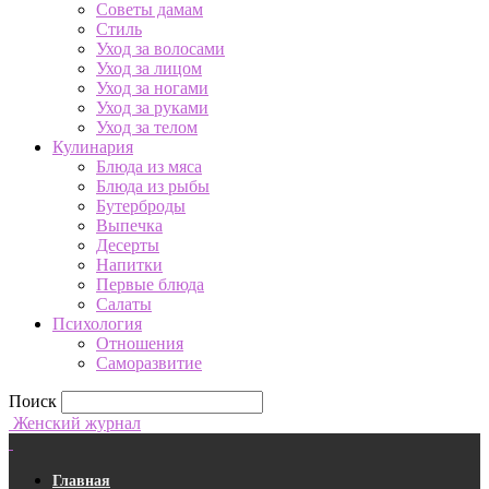
Советы дамам
Стиль
Уход за волосами
Уход за лицом
Уход за ногами
Уход за руками
Уход за телом
Кулинария
Блюда из мяса
Блюда из рыбы
Бутерброды
Выпечка
Десерты
Напитки
Первые блюда
Салаты
Психология
Отношения
Саморазвитие
Поиск
Женский журнал
Главная