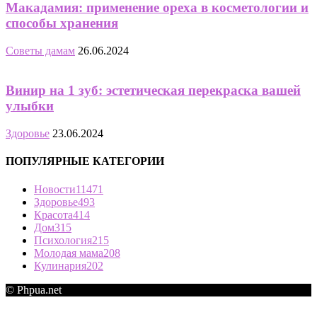
Макадамия: применение ореха в косметологии и
способы хранения
Советы дамам
26.06.2024
Винир на 1 зуб: эстетическая перекраска вашей
улыбки
Здоровье
23.06.2024
ПОПУЛЯРНЫЕ КАТЕГОРИИ
Новости
11471
Здоровье
493
Красота
414
Дом
315
Психология
215
Молодая мама
208
Кулинария
202
© Phpua.net