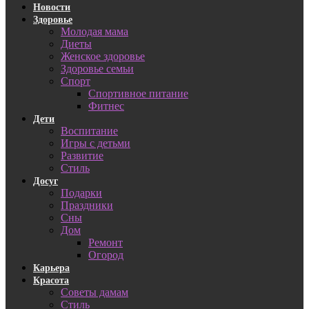
Новости
Здоровье
Молодая мама
Диеты
Женское здоровье
Здоровье семьи
Спорт
Спортивное питание
Фитнес
Дети
Воспитание
Игры с детьми
Развитие
Стиль
Досуг
Подарки
Праздники
Сны
Дом
Ремонт
Огород
Карьера
Красота
Советы дамам
Стиль