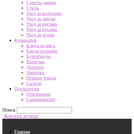
Советы дамам
Стиль
Уход за волосами
Уход за лицом
Уход за ногами
Уход за руками
Уход за телом
Кулинария
Блюда из мяса
Блюда из рыбы
Бутерброды
Выпечка
Десерты
Напитки
Первые блюда
Салаты
Психология
Отношения
Саморазвитие
Поиск
Женский журнал
Главная