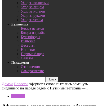
Уход за волосами
Уход за лицом
Уход за ногами
Уход за руками
Уход за телом
Кулинария
Блюда из мяса
Блюда из рыбы
Бутерброды
Выпечка
Десерты
Напитки
Первые блюда
Салаты
Психология
Отношения
Саморазвитие
Домой
Новости
Аферисты снова пытались обмануть
сидевшего на параде рядом с Путиным ветерана —...
Новости