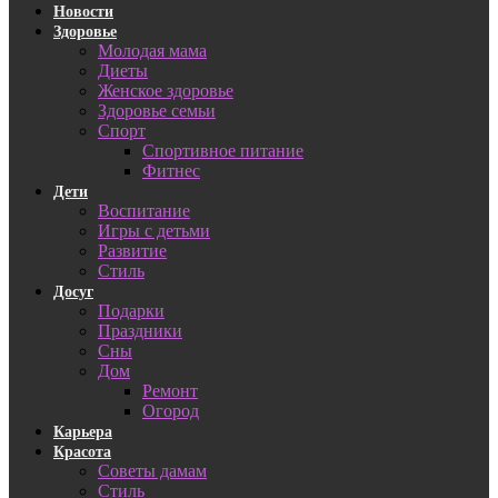
Новости
Здоровье
Молодая мама
Диеты
Женское здоровье
Здоровье семьи
Спорт
Спортивное питание
Фитнес
Дети
Воспитание
Игры с детьми
Развитие
Стиль
Досуг
Подарки
Праздники
Сны
Дом
Ремонт
Огород
Карьера
Красота
Советы дамам
Стиль