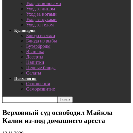
Уход за волосами
Уход за лицом
Уход за ногами
Уход за руками
Уход за телом
Кулинария
Блюда из мяса
Блюда из рыбы
Бутерброды
Выпечка
Десерты
Напитки
Первые блюда
Салаты
Психология
Отношения
Саморазвитие
Верховный суд освободил Майкла
Калви из-под домашнего ареста