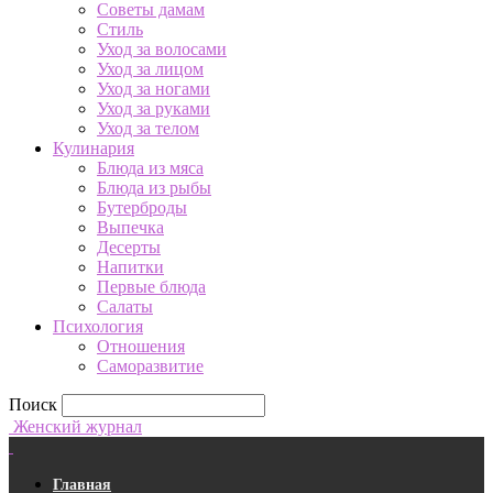
Советы дамам
Стиль
Уход за волосами
Уход за лицом
Уход за ногами
Уход за руками
Уход за телом
Кулинария
Блюда из мяса
Блюда из рыбы
Бутерброды
Выпечка
Десерты
Напитки
Первые блюда
Салаты
Психология
Отношения
Саморазвитие
Поиск
Женский журнал
Главная