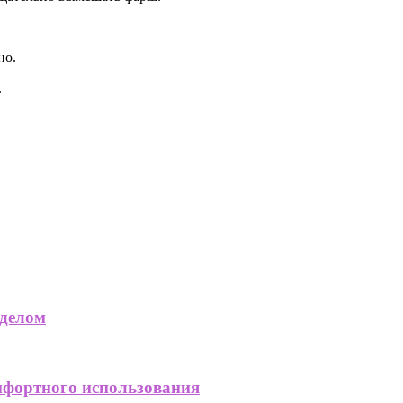
но.
.
 делом
мфортного использования