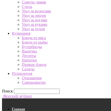
Советы дамам
Стиль
Уход за волосами
Уход за лицом
Уход за ногами
Уход за руками
Уход за телом
Кулинария
Блюда из мяса
Блюда из рыбы
Бутерброды
Выпечка
Десерты
Напитки
Первые блюда
Салаты
Психология
Отношения
Саморазвитие
Поиск
Женский журнал
Главная