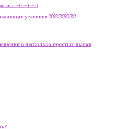
а в домашних условиях ￼￼￼￼￼
мещения в несколько простых шагов
ть?