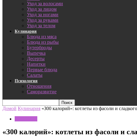
Уход за волосами
Уход за лицом
Уход за ногами
Уход за руками
Уход за телом
Кулинария
Блюда из мяса
Блюда из рыбы
Бутерброды
Выпечка
Десерты
Напитки
Первые блюда
Салаты
Психология
Отношения
Саморазвитие
Домой
Кулинария
«З00 калорий»: котлеты из фасоли и сладкого
Кулинария
«З00 калорий»: котлеты из фасоли и сла