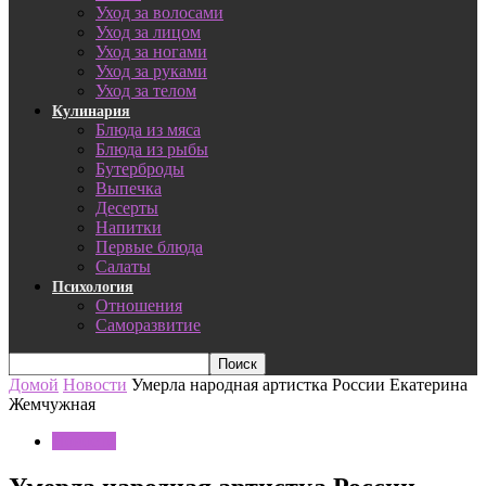
Уход за волосами
Уход за лицом
Уход за ногами
Уход за руками
Уход за телом
Кулинария
Блюда из мяса
Блюда из рыбы
Бутерброды
Выпечка
Десерты
Напитки
Первые блюда
Салаты
Психология
Отношения
Саморазвитие
Домой
Новости
Умерла народная артистка России Екатерина
Жемчужная
Новости