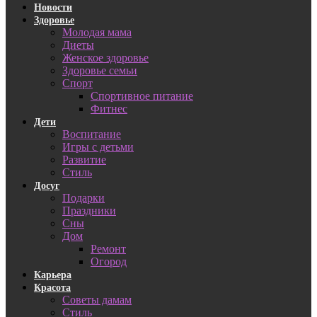
Новости
Здоровье
Молодая мама
Диеты
Женское здоровье
Здоровье семьи
Спорт
Спортивное питание
Фитнес
Дети
Воспитание
Игры с детьми
Развитие
Стиль
Досуг
Подарки
Праздники
Сны
Дом
Ремонт
Огород
Карьера
Красота
Советы дамам
Стиль