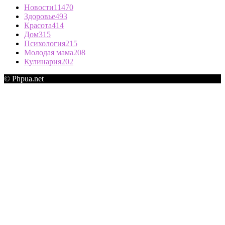
Новости
11470
Здоровье
493
Красота
414
Дом
315
Психология
215
Молодая мама
208
Кулинария
202
© Phpua.net