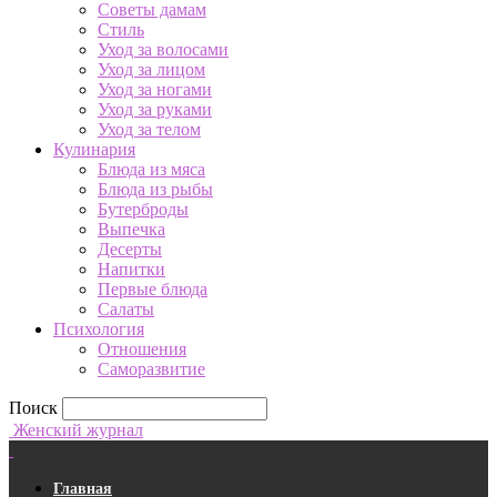
Советы дамам
Стиль
Уход за волосами
Уход за лицом
Уход за ногами
Уход за руками
Уход за телом
Кулинария
Блюда из мяса
Блюда из рыбы
Бутерброды
Выпечка
Десерты
Напитки
Первые блюда
Салаты
Психология
Отношения
Саморазвитие
Поиск
Женский журнал
Главная