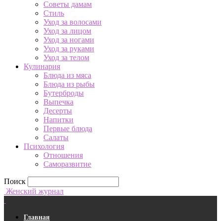
Советы дамам
Стиль
Уход за волосами
Уход за лицом
Уход за ногами
Уход за руками
Уход за телом
Кулинария
Блюда из мяса
Блюда из рыбы
Бутерброды
Выпечка
Десерты
Напитки
Первые блюда
Салаты
Психология
Отношения
Саморазвитие
Поиск
Женский журнал
Главная