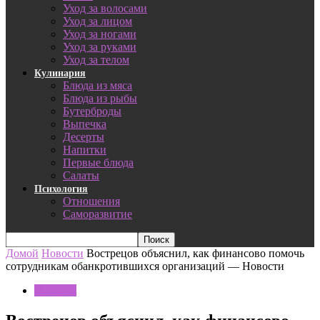
Уход за волосами
Уход за лицом
Уход за ногами
Уход за руками
Уход за телом
Кулинария
Блюда из мяса
Блюда из рыбы
Бутерброды
Выпечка
Десерты
Напитки
Первые блюда
Салаты
Психология
Отношения
Саморазвитие
Домой
Новости
Вострецов объяснил, как финансово помочь
сотрудникам обанкротившихся организаций — Новости
Новости