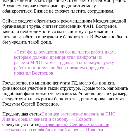
макроэкономических прогнозах, отмечает Сергей Вострецов.
В худшем случае некоторые предприятия могут
обанкротиться. Бизнес не сможет платить сотрудникам.
Сейчас следует обратиться к рекомендациям Международной
организации труда, считает собеседник ФАН. Вострецов
заявил о необходимости создать систему страхования от
потери заработка в результате банкротства. В РФ можно было
бы учредить такой фонд.
«Этот фонд осуществлял бы выплаты работникам,
которым должны предприятия-банкроты из
расчета МРОТ за месяц долга, а остальную сумму
работники получали бы в прежнем порядке», –
пояснил Вострецов.
Государство, по мнению депутата ГД, могло бы принять
финансовое участие в такой структуре. Кроме того, наполнять
подобный фонд можно через взносы. Устанавливая их размер,
следует учитывать риски банкротства, резюмировал депутат
Госдумы Сергей Вострецов.
Предыдущая статья
Сирицев заставляют воевать за ПНС
Ливии, обещая деньги и свободу — Новости
Следующая статья
Застрявшие на Сейшелах россияне
рассказали о ксенофобии в свой адрес — Новости