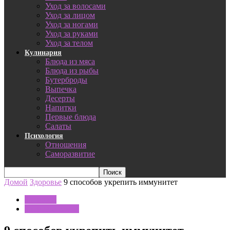
Уход за волосами
Уход за лицом
Уход за ногами
Уход за руками
Уход за телом
Кулинария
Блюда из мяса
Блюда из рыбы
Бутерброды
Выпечка
Десерты
Напитки
Первые блюда
Салаты
Психология
Отношения
Саморазвитие
Домой
Здоровье
9 способов укрепить иммунитет
Здоровье
Здоровье семьи