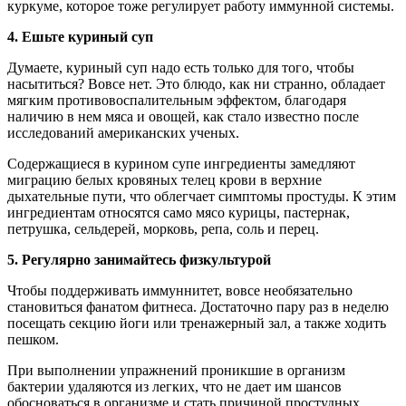
куркуме, которое тоже регулирует работу иммунной системы.
4. Ешьте куриный суп
Думаете, куриный суп надо есть только для того, чтобы
насытиться? Вовсе нет. Это блюдо, как ни странно, обладает
мягким противовоспалительным эффектом, благодаря
наличию в нем мяса и овощей, как стало известно после
исследований американских ученых.
Содержащиеся в курином супе ингредиенты замедляют
миграцию белых кровяных телец крови в верхние
дыхательные пути, что облегчает симптомы простуды. К этим
ингредиентам относятся само мясо курицы, пастернак,
петрушка, сельдерей, морковь, репа, соль и перец.
5. Регулярно занимайтесь физкультурой
Чтобы поддерживать иммуннитет, вовсе необязательно
становиться фанатом фитнеса. Достаточно пару раз в неделю
посещать секцию йоги или тренажерный зал, а также ходить
пешком.
При выполнении упражнений проникшие в организм
бактерии удаляются из легких, что не дает им шансов
обосноваться в организме и стать причиной простудных