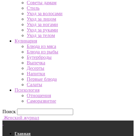
Советы дамам
Стиль
Уход за волосами
Уход за лицом
Уход за ногами
Уход за руками
Уход за телом
Кулинария
Блюда из мяса
Блюда из рыбы
Бутерброды
Выпечка
Десерты
Напитки
Первые блюда
Салаты
Психология
Отношения
Саморазвитие
Поиск
Женский журнал
Главная