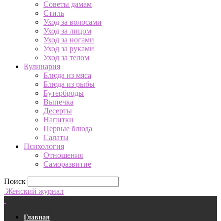
Советы дамам
Стиль
Уход за волосами
Уход за лицом
Уход за ногами
Уход за руками
Уход за телом
Кулинария
Блюда из мяса
Блюда из рыбы
Бутерброды
Выпечка
Десерты
Напитки
Первые блюда
Салаты
Психология
Отношения
Саморазвитие
Поиск
Женский журнал
Главная