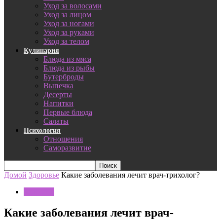
Уход за волосами
Уход за лицом
Уход за ногами
Уход за руками
Уход за телом
Кулинария
Блюда из мяса
Блюда из рыбы
Бутерброды
Выпечка
Десерты
Напитки
Первые блюда
Салаты
Психология
Отношения
Саморазвитие
Домой
Здоровье
Какие заболевания лечит врач-трихолог?
Здоровье
Какие заболевания лечит врач-