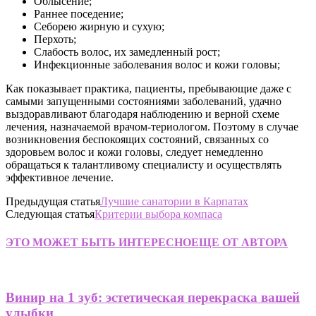
Облысение;
Раннее поседение;
Себорею жирную и сухую;
Перхоть;
Слабость волос, их замедленный рост;
Инфекционные заболевания волос и кожи головы;
Как показывает практика, пациенты, пребывающие даже с
самыми запущенными состояниями заболеваний, удачно
выздоравливают благодаря наблюдению и верной схеме
лечения, назначаемой врачом-териологом. Поэтому в случае
возникновения беспокоящих состояний, связанных со
здоровьем волос и кожи головы, следует немедленно
обращаться к талантливому специалисту и осуществлять
эффективное лечение.
Предыдущая статья
Лучшие санатории в Карпатах
Следующая статья
Критерии выбора компаса
ЭТО МОЖЕТ БЫТЬ ИНТЕРЕСНО
ЕЩЕ ОТ АВТОРА
Винир на 1 зуб: эстетическая перекраска вашей
улыбки