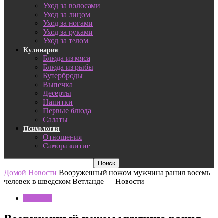
Уход за волосами
Уход за лицом
Уход за ногами
Уход за руками
Уход за телом
Кулинария
Блюда из мяса
Блюда из рыбы
Бутерброды
Выпечка
Десерты
Напитки
Первые блюда
Салаты
Психология
Отношения
Саморазвитие
Домой
Новости
Вооруженный ножом мужчина ранил восемь
человек в шведском Ветланде — Новости
Новости