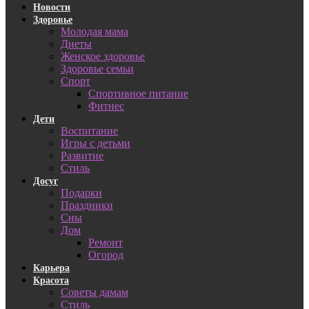
Новости
Здоровье
Молодая мама
Диеты
Женское здоровье
Здоровье семьи
Спорт
Спортивное питание
Фитнес
Дети
Воспитание
Игры с детьми
Развитие
Стиль
Досуг
Подарки
Праздники
Сны
Дом
Ремонт
Огород
Карьера
Красота
Советы дамам
Стиль