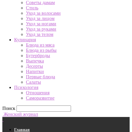
Советы дамам
Стиль
Уход за волосами
Уход за лицом
Уход за ногами
Уход за руками
Уход за телом
Кулинария
Блюда из мяса
Блюда из рыбы
Бутерброды
Выпечка
Десерты
Напитки
Первые блюда
Салаты
Психология
Отношения
Саморазвитие
Поиск
Женский журнал
Главная