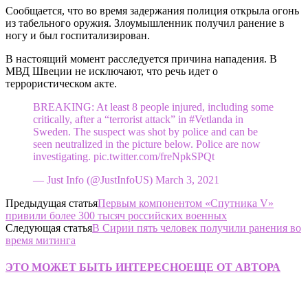
Сообщается, что во время задержания полиция открыла огонь
из табельного оружия. Злоумышленник получил ранение в
ногу и был госпитализирован.
В настоящий момент расследуется причина нападения. В
МВД Швеции не исключают, что речь идет о
террористическом акте.
BREAKING: At least 8 people injured, including some
critically, after a “terrorist attack” in #Vetlanda in
Sweden. The suspect was shot by police and can be
seen neutralized in the picture below. Police are now
investigating. pic.twitter.com/freNpkSPQt
— Just Info (@JustInfoUS) March 3, 2021
Предыдущая статья
Первым компонентом «Спутника V»
привили более 300 тысяч российских военных
Следующая статья
В Сирии пять человек получили ранения во
время митинга
ЭТО МОЖЕТ БЫТЬ ИНТЕРЕСНО
ЕЩЕ ОТ АВТОРА