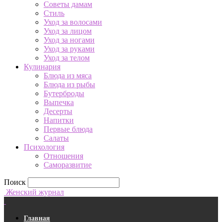
Советы дамам
Стиль
Уход за волосами
Уход за лицом
Уход за ногами
Уход за руками
Уход за телом
Кулинария
Блюда из мяса
Блюда из рыбы
Бутерброды
Выпечка
Десерты
Напитки
Первые блюда
Салаты
Психология
Отношения
Саморазвитие
Поиск
Женский журнал
Главная