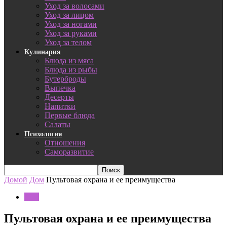
Уход за волосами
Уход за лицом
Уход за ногами
Уход за руками
Уход за телом
Кулинария
Блюда из мяса
Блюда из рыбы
Бутерброды
Выпечка
Десерты
Напитки
Первые блюда
Салаты
Психология
Отношения
Саморазвитие
Домой
Дом
Пультовая охрана и ее преимущества
Дом
Пультовая охрана и ее преимущества