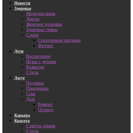
Новости
Здоровье
Молодая мама
Диеты
Женское здоровье
Здоровье семьи
Спорт
Спортивное питание
Фитнес
Дети
Воспитание
Игры с детьми
Развитие
Стиль
Досуг
Подарки
Праздники
Сны
Дом
Ремонт
Огород
Карьера
Красота
Советы дамам
Стиль