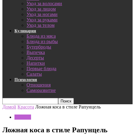
Уход за волосами
Уход за лицом
Уход за ногами
Уход за руками
Уход за телом
Кулинария
Блюда из мяса
Блюда из рыбы
Бутерброды
Выпечка
Десерты
Напитки
Первые блюда
Салаты
Психология
Отношения
Саморазвитие
Домой
Красота
Ложная коса в стиле Рапунцель
Красота
Ложная коса в стиле Рапунцель