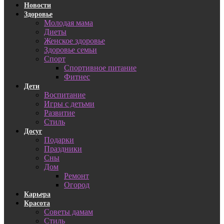
Новости
Здоровье
Молодая мама
Диеты
Женское здоровье
Здоровье семьи
Спорт
Спортивное питание
Фитнес
Дети
Воспитание
Игры с детьми
Развитие
Стиль
Досуг
Подарки
Праздники
Сны
Дом
Ремонт
Огород
Карьера
Красота
Советы дамам
Стиль