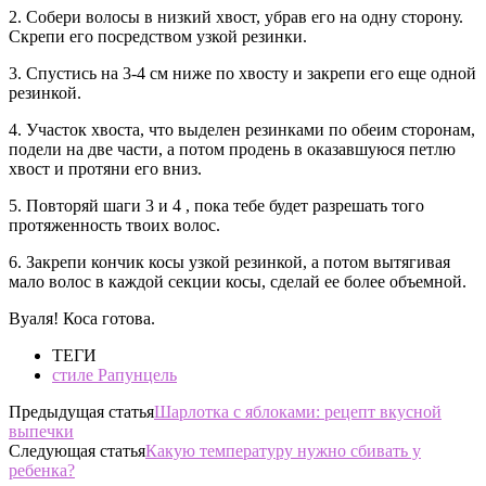
2. Собери волосы в низкий хвост, убрав его на одну сторону.
Скрепи его посредством узкой резинки.
3. Спустись на 3-4 см ниже по хвосту и закрепи его еще одной
резинкой.
4. Участок хвоста, что выделен резинками по обеим сторонам,
подели на две части, а потом продень в оказавшуюся петлю
хвост и протяни его вниз.
5. Повторяй шаги 3 и 4 , пока тебе будет разрешать того
протяженность твоих волос.
6. Закрепи кончик косы узкой резинкой, а потом вытягивая
мало волос в каждой секции косы, сделай ее более объемной.
Вуаля! Коса готова.
ТЕГИ
стиле Рапунцель
Предыдущая статья
Шарлотка с яблоками: рецепт вкусной
выпечки
Следующая статья
Какую температуру нужно сбивать у
ребенка?