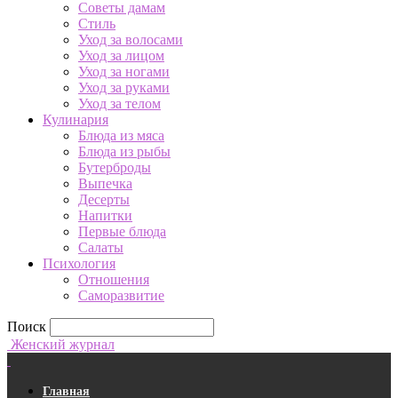
Советы дамам
Стиль
Уход за волосами
Уход за лицом
Уход за ногами
Уход за руками
Уход за телом
Кулинария
Блюда из мяса
Блюда из рыбы
Бутерброды
Выпечка
Десерты
Напитки
Первые блюда
Салаты
Психология
Отношения
Саморазвитие
Поиск
Женский журнал
Главная