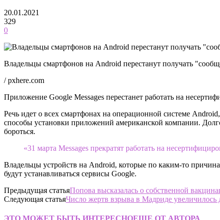
20.01.2021
329
0
Владельцы смартфонов на Android перестанут получать "сообщ
/ pxhere.com
Приложение Google Messages перестанет работать на несертиф
Речь идет о всех смартфонах на операционной системе Android
способы установки приложений американской компании. Долгое
бороться.
«31 марта Messages прекратят работать на несертифициро
Владельцы устройств на Android, которые по каким-то причин
будут устанавливаться сервисы Google.
Предыдущая статья
Попова высказалась о собственной вакцин
Следующая статья
Число жертв взрыва в Мадриде увеличилось 
ЭТО МОЖЕТ БЫТЬ ИНТЕРЕСНО
ЕЩЕ ОТ АВТОРА