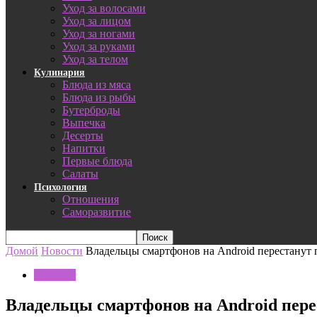
Уход за волосами
Уход за лицом
Уход за ногами
Уход за руками
Уход за телом
Кулинария
Блюда из мяса
Блюда из рыбы
Бутерброды
Выпечка
Десерты
Напитки
Первые блюда
Салаты
Психология
Отношения
Саморазвитие
Домой
Новости
Владельцы смартфонов на Android перестанут
Новости
Владельцы смартфонов на Android пере