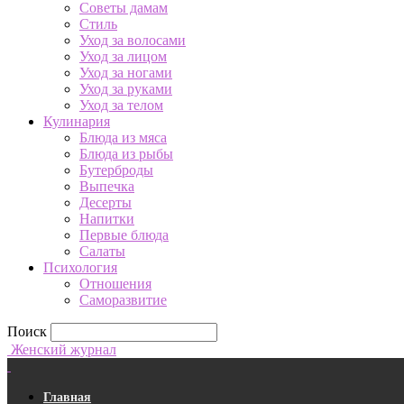
Советы дамам
Стиль
Уход за волосами
Уход за лицом
Уход за ногами
Уход за руками
Уход за телом
Кулинария
Блюда из мяса
Блюда из рыбы
Бутерброды
Выпечка
Десерты
Напитки
Первые блюда
Салаты
Психология
Отношения
Саморазвитие
Поиск
Женский журнал
Главная