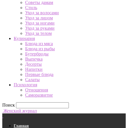
Советы дамам
Стиль
Уход за волосами
Уход за лицом
Уход за ногами
Уход за руками
Уход за телом
Кулинария
Блюда из мяса
Блюда из рыбы
Бутерброды
Выпечка
Десерты
Напитки
Первые блюда
Салаты
Психология
Отношения
Саморазвитие
Поиск
Женский журнал
Главная