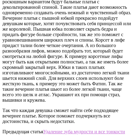
роскошным вариантом будут бальные платья с
декольтированной спиной. Такие платья дают возможность
одновременно создавать очень нежный и чувственный образ.
Вечерние платья с пышной юбкой прекрасно подойдут
девушкам которые, хотят почувствовать себя принцессой или
же королевой. Пышная юбка позволяет скрыть бедра и
придать фигуре больше стройности, так же это поможет с
уравновешиванием широких плеч и спины. Корсет в лифе
придаст талии более четкие очертания. А из большого
разнообразия лифов, можно подобрать тот, который будет
смотреться на любой фигуре. К примеру корсетные лифы
могут быть как открытыми полностью, а так же иметь более
скромный закрытый верх. Юбки в таких платьях
изготавливают многослойными, из достаточно легкой ткани
шьется нижний слой. Для верхних слоев используют боле
жесткую ткань, к примеру это может быть Фатин. Так же
такие вечерние платья шьют из более легкой ткани, чаще
всего это шелк и атлас. Украшают их при помощи страз,
вышивки и кружева.
Так что каждая девушка сможет найти себе подходящее
вечернее платье. Которое поможет подчеркнуть все
достоинства, и скрыть недостатки.
Предыдущая статья
Удаление зуба мудрости и все тонкости