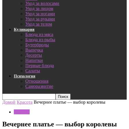
Уход за волосами
Уход за лицом
Уход за ногами
Уход за руками
Уход за телом
Кулинария
Блюда из мяса
Блюда из рыбы
Бутерброды
Выпечка
Десерты
Напитки
Первые блюда
Салаты
Психология
Отношения
Саморазвитие
Домой
Красота
Вечернее платье — выбор королевы
Красота
Вечернее платье — выбор королевы