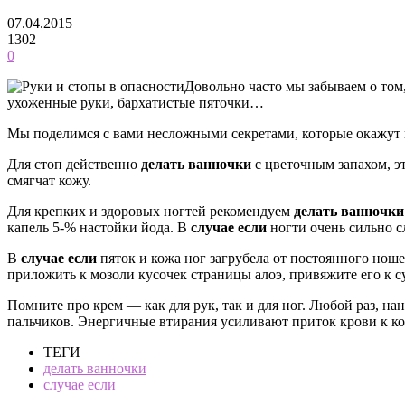
07.04.2015
1302
0
Довольно часто мы забываем о том, 
ухоженные руки, бархатистые пяточки…
Мы поделимся с вами несложными секретами, которые окажут 
Для стоп действенно
делать ванночки
с цветочным запахом, э
смягчат кожу.
Для крепких и здоровых ногтей рекомендуем
делать ванночки
капель 5-% настойки йода. В
случае если
ногти очень сильно с
В
случае если
пяток и кожа ног загрубела от постоянного ноше
приложить к мозоли кусочек страницы алоэ, привяжите его к су
Помните про крем — как для рук, так и для ног. Любой раз, н
пальчиков. Энергичные втирания усиливают приток крови к ко
ТЕГИ
делать ванночки
случае если