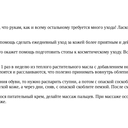
что рукам, как и всему остальному требуется много ухода! Ласко
помощь сделать ежедневный уход за кожей более приятным и д
то окажет помощь подготовить стопы к косметическому уходу. Вс
1 раз в неделю из теплого растительного масла с добавлением н
лоятся и расслаиваются, что полезно принимать вовнутрь облепи
ния обуви, то нужно распарить ступни, а потом с опаской соско
хой коже, а через дни, сняв, с опаской скоблите пемзой. После
анося питательный крем, делайте массаж пальцев. При массаже о
же.