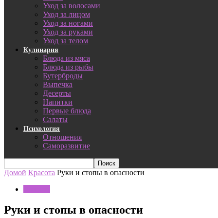
Уход за волосами
Уход за лицом
Уход за ногами
Уход за руками
Уход за телом
Кулинария
Блюда из мяса
Блюда из рыбы
Бутерброды
Выпечка
Десерты
Напитки
Первые блюда
Салаты
Психология
Отношения
Саморазвитие
Домой
Красота
Руки и стопы в опасности
Красота
Руки и стопы в опасности