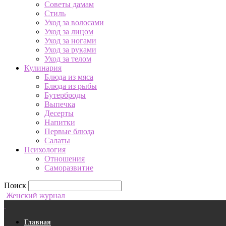
Советы дамам
Стиль
Уход за волосами
Уход за лицом
Уход за ногами
Уход за руками
Уход за телом
Кулинария
Блюда из мяса
Блюда из рыбы
Бутерброды
Выпечка
Десерты
Напитки
Первые блюда
Салаты
Психология
Отношения
Саморазвитие
Поиск
Женский журнал
Главная