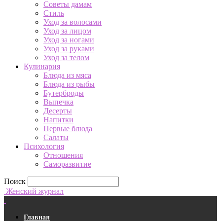
Советы дамам
Стиль
Уход за волосами
Уход за лицом
Уход за ногами
Уход за руками
Уход за телом
Кулинария
Блюда из мяса
Блюда из рыбы
Бутерброды
Выпечка
Десерты
Напитки
Первые блюда
Салаты
Психология
Отношения
Саморазвитие
Поиск
Женский журнал
Главная