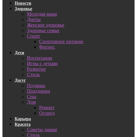
Новости
Здоровье
Молодая мама
Диеты
Женское здоровье
Здоровье семьи
Спорт
Спортивное питание
Фитнес
Дети
Воспитание
Игры с детьми
Развитие
Стиль
Досуг
Подарки
Праздники
Сны
Дом
Ремонт
Огород
Карьера
Красота
Советы дамам
Стиль