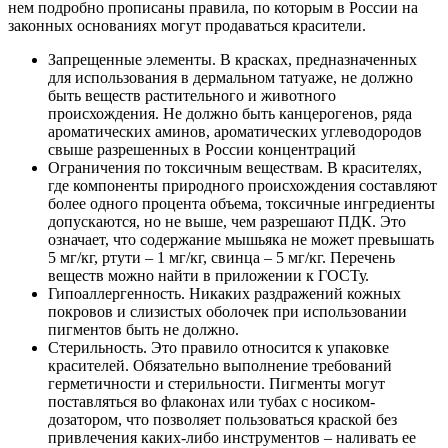
нем подробно прописаны правила, по которым в России на
законных основаниях могут продаваться красители.
Запрещенные элементы. В красках, предназначенных
для использования в дермальном татуаже, не должно
быть веществ растительного и животного
происхождения. Не должно быть канцерогенов, ряда
ароматических аминов, ароматических углеводородов
свыше разрешенных в России концентраций
Ограничения по токсичным веществам. В красителях,
где компоненты природного происхождения составляют
более одного процента объема, токсичные ингредиенты
допускаются, но не выше, чем разрешают ПДК. Это
означает, что содержание мышьяка не может превышать
5 мг/кг, ртути – 1 мг/кг, свинца – 5 мг/кг. Перечень
веществ можно найти в приложении к ГОСТу.
Гипоаллергенность. Никаких раздражений кожных
покровов и слизистых оболочек при использовании
пигментов быть не должно.
Стерильность. Это правило относится к упаковке
красителей. Обязательно выполнение требований
герметичности и стерильности. Пигменты могут
поставляться во флаконах или тубах с носиком-
дозатором, что позволяет пользоваться краской без
привлечения каких-либо инструментов – наливать ее