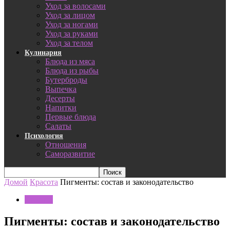
Уход за волосами
Уход за лицом
Уход за ногами
Уход за руками
Уход за телом
Кулинария
Блюда из мяса
Блюда из рыбы
Бутерброды
Выпечка
Десерты
Напитки
Первые блюда
Салаты
Психология
Отношения
Саморазвитие
Домой
Красота
Пигменты: состав и законодательство
Красота
Пигменты: состав и законодательство