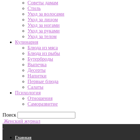
Советы дамам
Стиль
Уход за волосами
Уход за лицом
Уход за ногами
Уход за руками
Уход за телом
Кулинария
Блюда из мяса
Блюда из рыбы
Бутерброды
Выпечка
Десерты
Напитки
Первые блюда
Салаты
Психология
Отношения
Саморазвитие
Поиск
Женский журнал
Главная