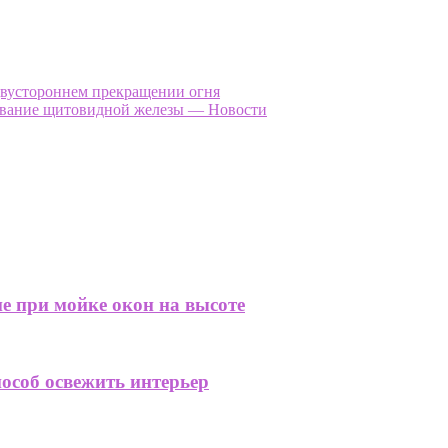
вустороннем прекращении огня
левание щитовидной железы — Новости
е при мойке окон на высоте
особ освежить интерьер