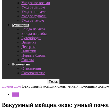
Уход за волосами
Уход за лицом
Уход за ногами
Уход за руками
Уход за телом
Кулинария
Блюда из мяса
Блюда из рыбы
Бутерброды
Выпечка
Десерты
Напитки
Первые блюда
Салаты
Психология
Отношения
Саморазвитие
Домой
Дом
Вакуумный мойщик окон: умный помощник домох
Дом
Вакуумный мойщик окон: умный помо