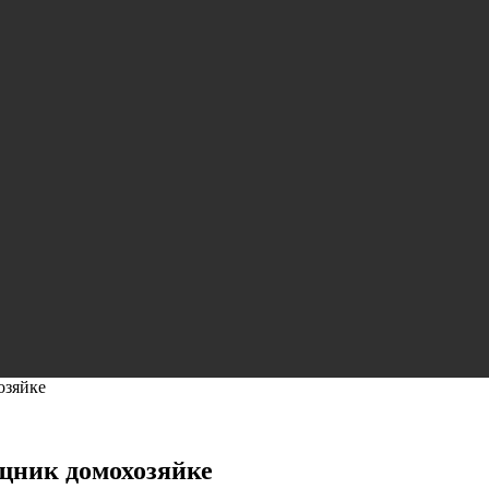
озяйке
щник домохозяйке