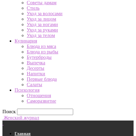
Советы дамам
Стиль
Уход за волосами
Уход за лицом
Уход за ногами
Уход за руками
Уход за телом
Кулинария
Блюда из мяса
Блюда из рыбы
Бутерброды
Выпечка
Десерты
Напитки
Первые блюда
Салаты
Психология
Отношения
Саморазвитие
Поиск
Женский журнал
Главная