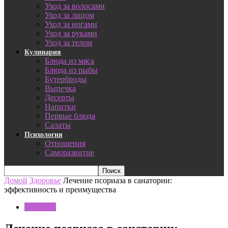
Уход за волосами
Уход за лицом
Уход за ногами
Уход за руками
Уход за телом
Кулинария
Блюда из мяса
Блюда из рыбы
Бутерброды
Выпечка
Десерты
Напитки
Первые блюда
Салаты
Психология
Отношения
Саморазвитие
Домой
Здоровье
Лечение псориаза в санатории:
эффективность и преимущества
Здоровье