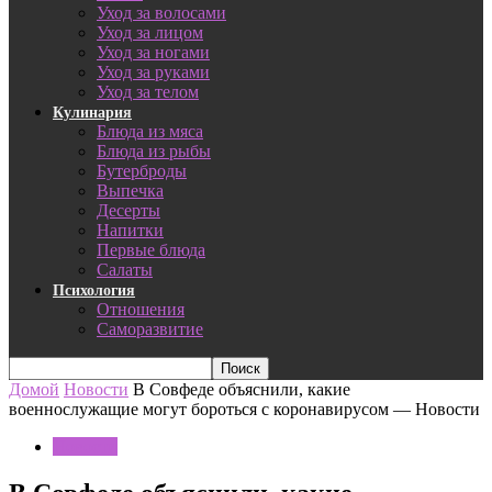
Уход за волосами
Уход за лицом
Уход за ногами
Уход за руками
Уход за телом
Кулинария
Блюда из мяса
Блюда из рыбы
Бутерброды
Выпечка
Десерты
Напитки
Первые блюда
Салаты
Психология
Отношения
Саморазвитие
Домой
Новости
В Совфеде объяснили, какие
военнослужащие могут бороться с коронавирусом — Новости
Новости