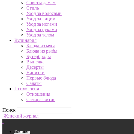
Советы дамам
Стиль
Уход за волосами
Уход за лицом
Уход за ногами
Уход за руками
Уход за телом
Кулинария
Блюда из мяса
Блюда из рыбы
Бутерброды
Выпечка
Десерты
Напитки
Первые блюда
Салаты
Психология
Отношения
Саморазвитие
Поиск
Женский журнал
Главная