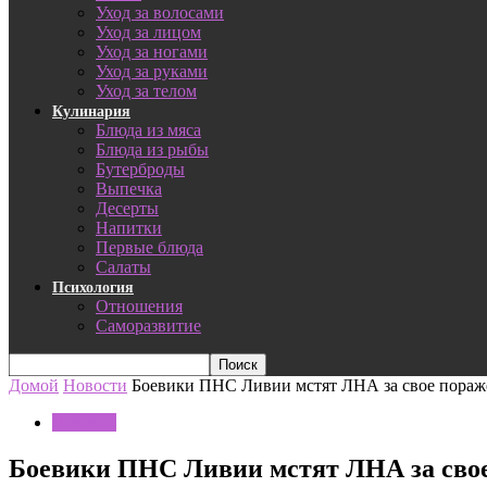
Уход за волосами
Уход за лицом
Уход за ногами
Уход за руками
Уход за телом
Кулинария
Блюда из мяса
Блюда из рыбы
Бутерброды
Выпечка
Десерты
Напитки
Первые блюда
Салаты
Психология
Отношения
Саморазвитие
Домой
Новости
Боевики ПНС Ливии мстят ЛНА за свое пораже
Новости
Боевики ПНС Ливии мстят ЛНА за свое