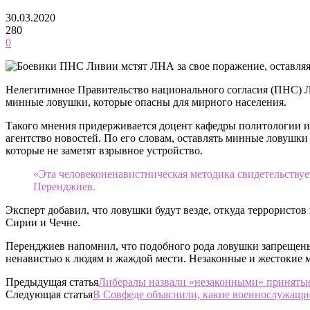
30.03.2020
280
0
Нелегитимное Правительство национального согласия (ПНС) 
минные ловушки, которые опасны для мирного населения.
Такого мнения придерживается доцент кафедры политологии и
агентство новостей. По его словам, оставлять минные ловушк
которые не заметят взрывное устройство.
«Эта человеконенавистническая методика свидетельствует,
Перенджиев.
Эксперт добавил, что ловушки будут везде, откуда террорист
Сирии и Чечне.
Перенджиев напомнил, что подобного рода ловушки запрещены
ненавистью к людям и жаждой мести. Незаконные и жестокие м
Предыдущая статья
Либералы назвали «незаконными» принятые
Следующая статья
В Совфеде объяснили, какие военнослужащи