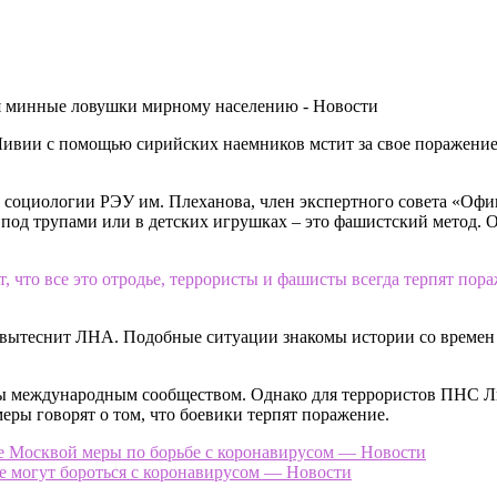
Ливии с помощью сирийских наемников мстит за свое поражени
 социологии РЭУ им. Плеханова, член экспертного совета «Оф
и под трупами или в детских игрушках – это фашистский метод.
 что все это отродье, террористы и фашисты всегда терпят пораж
ов вытеснит ЛНА. Подобные ситуации знакомы истории со време
 международным сообществом. Однако для террористов ПНС Ливи
еры говорят о том, что боевики терпят поражение.
 Москвой меры по борьбе с коронавирусом — Новости
е могут бороться с коронавирусом — Новости