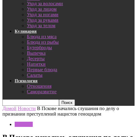
Уход за волосами
Уход за лицом
Уход за ногами
Уход за руками
Уход за телом
Кулинария
Блюда из мяса
Блюда из рыбы
Бутерброды
Выпечка
Десерты
Напитки
Первые блюда
Салаты
Психология
Отношения
Саморазвитие
Домой
Новости
В Пскове начались слушания по делу о
признании преступлений нацистов геноцидом
Новости