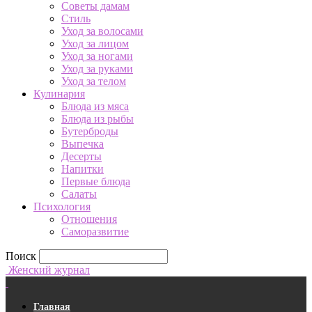
Советы дамам
Стиль
Уход за волосами
Уход за лицом
Уход за ногами
Уход за руками
Уход за телом
Кулинария
Блюда из мяса
Блюда из рыбы
Бутерброды
Выпечка
Десерты
Напитки
Первые блюда
Салаты
Психология
Отношения
Саморазвитие
Поиск
Женский журнал
Главная