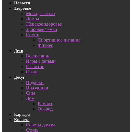
Новости
Здоровье
Молодая мама
Диеты
Женское здоровье
Здоровье семьи
Спорт
Спортивное питание
Фитнес
Дети
Воспитание
Игры с детьми
Развитие
Стиль
Досуг
Подарки
Праздники
Сны
Дом
Ремонт
Огород
Карьера
Красота
Советы дамам
Стиль