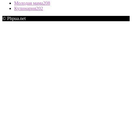
Молодая мама
208
Кулинария
202
© Phpua.net