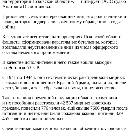
на территории Псковской области», — цитирует ТАСС судью
Анатолия Овчинникова.
Привлечены семь заинтересованных лиц, это родственники и
люди, которые подвергались жестокому обращению в годы
войны.
Как уточняет агентство, на территориях Псковской области
фашисты сформировали карательные батальоны, которые
возглавляли неустановленные лица из числа офицерского
состава немецкого происхождения.
В качестве исполнителей в него также вошли выходцы
из Эстонской ССР.
С 1941 по 1944 г. они систематически расстреливали мирных
граждан и военнопленных Красной Армии, пытали их, после
чего убивали, а тела сбрасывали в ямы, пишет агентство.
Так, за период временной оккупации области захватчики
и их пособники расстреляли 42 537 мирных советских
граждан, повесили 776 человек, ещё свыше 7600 умерли после
истязаний и пыток или были сожжены заживо, погибли 329
455 советских военнопленных.
Следственный комитет в марте решил объединить уголовные