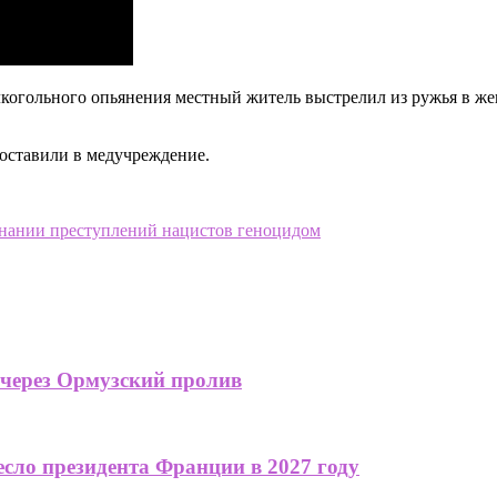
когольного опьянения местный житель выстрелил из ружья в женщ
оставили в медучреждение.
знании преступлений нацистов геноцидом
 через Ормузский пролив
сло президента Франции в 2027 году