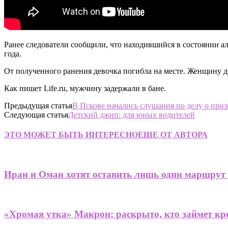
Ранее следователи сообщили, что находившийся в состоянии ал
года.​
От полученного ранения девочка погибла на месте. Женщину д
Как пишет Life.ru, мужчину задержали в бане.
Предыдущая статья
В Пскове начались слушания по делу о при
Следующая статья
Детский джип: для юных водителей
ЭТО МОЖЕТ БЫТЬ ИНТЕРЕСНО
ЕЩЕ ОТ АВТОРА
Иран и Оман хотят оставить лишь один маршрут
«Хромая утка» Макрон: раскрыто, кто займет кре