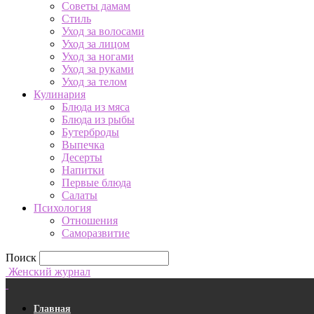
Советы дамам
Стиль
Уход за волосами
Уход за лицом
Уход за ногами
Уход за руками
Уход за телом
Кулинария
Блюда из мяса
Блюда из рыбы
Бутерброды
Выпечка
Десерты
Напитки
Первые блюда
Салаты
Психология
Отношения
Саморазвитие
Поиск
Женский журнал
Главная