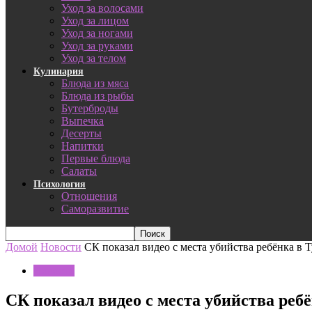
Уход за волосами
Уход за лицом
Уход за ногами
Уход за руками
Уход за телом
Кулинария
Блюда из мяса
Блюда из рыбы
Бутерброды
Выпечка
Десерты
Напитки
Первые блюда
Салаты
Психология
Отношения
Саморазвитие
Домой
Новости
СК показал видео с места убийства ребёнка в 
Новости
СК показал видео с места убийства реб